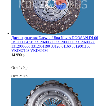
Диск сцепления Daewoo Ultra Novus DOOSAN DL06
IVECO F4AE 33120-00390 3312000390 33120-00630
3312000630 3312001190 33120-01160 3312001160
VKD37193 VKD39736
14 990 р.
Опт 1: 0 р.
Опт 2: 0 р.