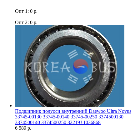
Опт 1: 0 р.
Опт 2: 0 р.
Подшипник полуоси внутренний Daewoo Ultra Novus
33745-00130 33745-00140 33745-00250 3374500130
3374500140 3374500250 32219J 1036868
6 589 р.