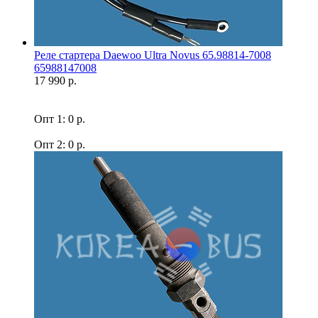
Реле стартера Daewoo Ultra Novus 65.98814-7008
65988147008
17 990 р.
Опт 1: 0 р.
Опт 2: 0 р.