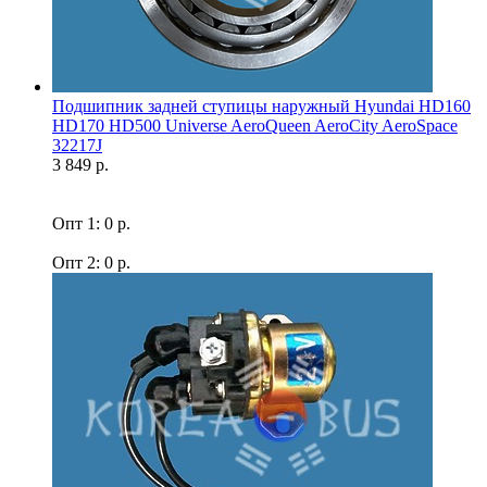
Подшипник задней ступицы наружный Hyundai HD160
HD170 HD500 Universe AeroQueen AeroCity AeroSpace
32217J
3 849 р.
Опт 1: 0 р.
Опт 2: 0 р.