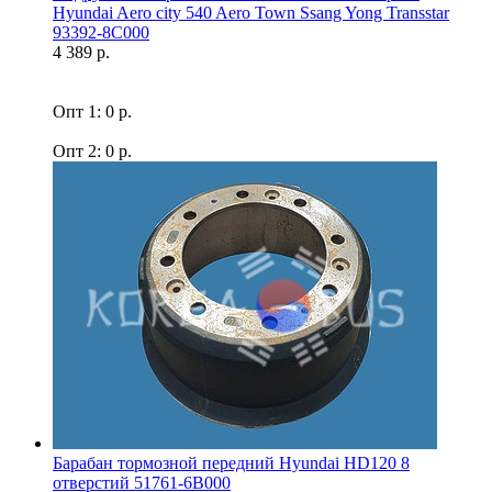
Hyundai Aero city 540 Aero Town Ssang Yong Transstar
93392-8C000
4 389 р.
Опт 1: 0 р.
Опт 2: 0 р.
Барабан тормозной передний Hyundai HD120 8
отверстий 51761-6B000