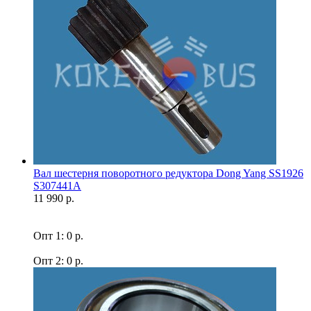
Вал шестерня поворотного редуктора Dong Yang SS1926
S307441A
11 990 р.
Опт 1: 0 р.
Опт 2: 0 р.