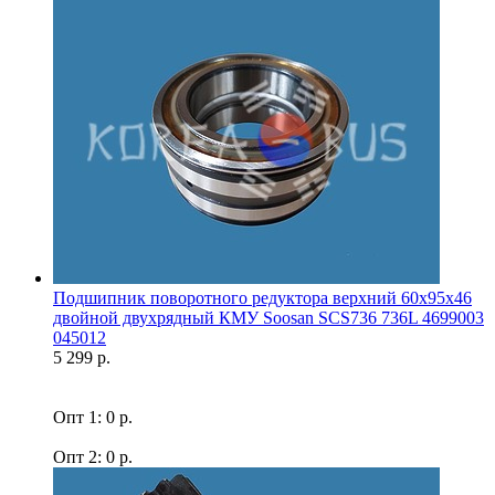
Подшипник поворотного редуктора верхний 60x95x46
двойной двухрядный КМУ Soosan SCS736 736L 4699003
045012
5 299 р.
Опт 1: 0 р.
Опт 2: 0 р.