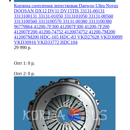
Корзина сцепления лепестковая Daewoo Ultra Novus
DOOSAN DX12 DV11 DV15TIS 33131-00131
3313100131 33131-01050 3313101050 33131-00560
3313100560 3313100570 33131-00380 3313100380
96779864 41200-7F300 412007F300 41200-7F200
412007F200 41200-74752 4120074752 41200-7M200
412007M200 HDC-165 HDC-83 VKD27628 VKD30899
VKD30916 VKD33772 HDC104
29 990 р.
Опт 1: 0 р.
Опт 2: 0 р.