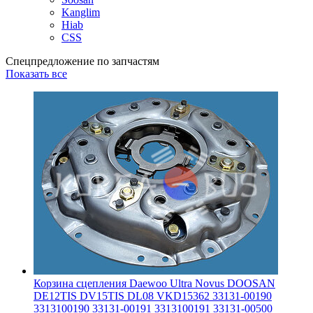
Kanglim
Hiab
CSS
Спецпредложение по запчастям
Показать все
Корзина сцепления Daewoo Ultra Novus DOOSAN
DE12TIS DV15TIS DL08 VKD15362 33131-00190
3313100190 33131-00191 3313100191 33131-00500