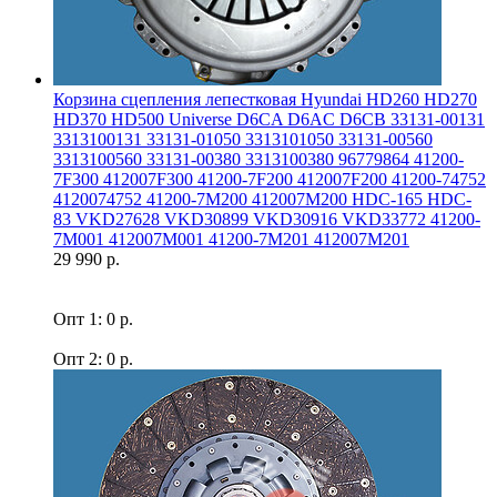
Корзина сцепления лепестковая Hyundai HD260 HD270
HD370 HD500 Universe D6CA D6AC D6CB 33131-00131
3313100131 33131-01050 3313101050 33131-00560
3313100560 33131-00380 3313100380 96779864 41200-
7F300 412007F300 41200-7F200 412007F200 41200-74752
4120074752 41200-7M200 412007M200 HDC-165 HDC-
83 VKD27628 VKD30899 VKD30916 VKD33772 41200-
7M001 412007M001 41200-7M201 412007M201
29 990 р.
Опт 1: 0 р.
Опт 2: 0 р.