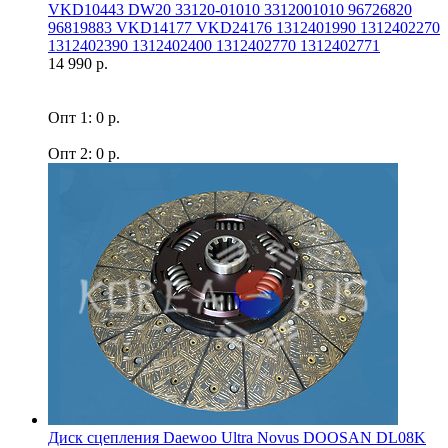
VKD10443 DW20 33120-01010 3312001010 96726820
96819883 VKD14177 VKD24176 1312401990 1312402270
1312402390 1312402400 1312402770 1312402771
14 990 р.
Опт 1: 0 р.
Опт 2: 0 р.
Диск сцепления Daewoo Ultra Novus DOOSAN DL08K