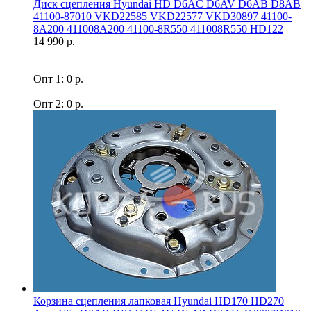
Диск сцепления Hyundai HD D6AC D6AV D6AB D8AB
41100-87010 VKD22585 VKD22577 VKD30897 41100-
8A200 411008A200 41100-8R550 411008R550 HD122
14 990 р.
Опт 1: 0 р.
Опт 2: 0 р.
Корзина сцепления лапковая Hyundai HD170 HD270