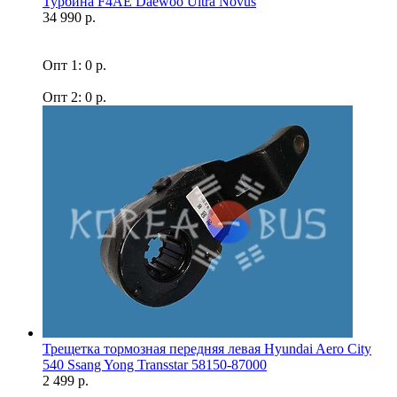
Турбина F4AE Daewoo Ultra Novus
34 990 р.
Опт 1: 0 р.
Опт 2: 0 р.
Трещетка тормозная передняя левая Hyundai Aero City
540 Ssang Yong Transstar 58150-87000
2 499 р.