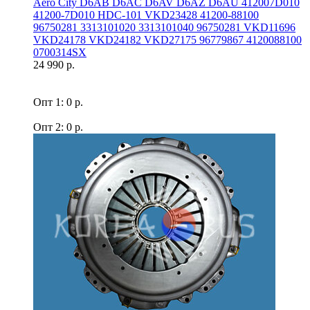
Aero Сity D6AB D6AC D6AV D6AZ D6AU 412007D010
41200-7D010 HDC-101 VKD23428 41200-88100
96750281 3313101020 3313101040 96750281 VKD11696
VKD24178 VKD24182 VKD27175 96779867 4120088100
0700314SX
24 990 р.
Опт 1: 0 р.
Опт 2: 0 р.