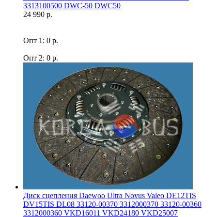
3313100500 DWC-50 DWC50
24 990 р.
Опт 1: 0 р.
Опт 2: 0 р.
Диск сцепления Daewoo Ultra Novus Valeo DE12TIS
DV15TIS DL08 33120-00370 3312000370 33120-00360
3312000360 VKD16011 VKD24180 VKD25007