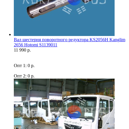
Вал шестерня поворотного редуктора KS2056H Kanglim
2656 Hotomi S1139011
11 990 р.
Опт 1: 0 р.
Опт 2: 0 р.