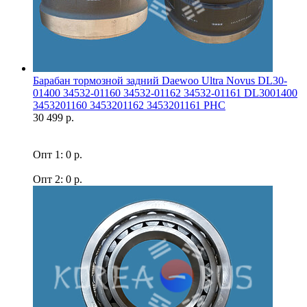
Барабан тормозной задний Daewoo Ultra Novus DL30-
01400 34532-01160 34532-01162 34532-01161 DL3001400
3453201160 3453201162 3453201161 PHC
30 499 р.
Опт 1: 0 р.
Опт 2: 0 р.