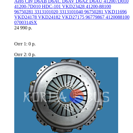
Aero Сity D6AB D6AC D6AV D6AZ D6AU 412007D010
41200-7D010 HDC-101 VKD23428 41200-88100
96750281 3313101020 3313101040 96750281 VKD11696
VKD24178 VKD24182 VKD27175 96779867 4120088100
0700314SX
24 990 р.
Опт 1: 0 р.
Опт 2: 0 р.