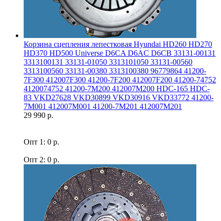
Корзина сцепления лепестковая Hyundai HD260 HD270
HD370 HD500 Universe D6CA D6AC D6CB 33131-00131
3313100131 33131-01050 3313101050 33131-00560
3313100560 33131-00380 3313100380 96779864 41200-
7F300 412007F300 41200-7F200 412007F200 41200-74752
4120074752 41200-7M200 412007M200 HDC-165 HDC-
83 VKD27628 VKD30899 VKD30916 VKD33772 41200-
7M001 412007M001 41200-7M201 412007M201
29 990 р.
Опт 1: 0 р.
Опт 2: 0 р.