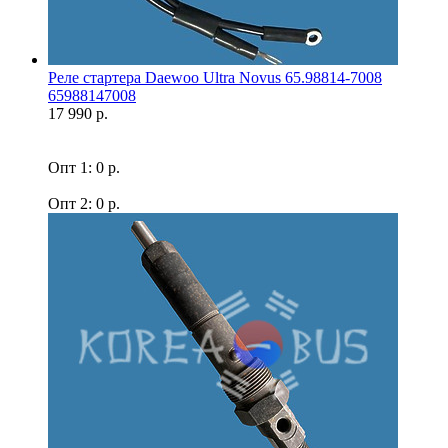
Реле стартера Daewoo Ultra Novus 65.98814-7008
65988147008
17 990 р.
Опт 1: 0 р.
Опт 2: 0 р.