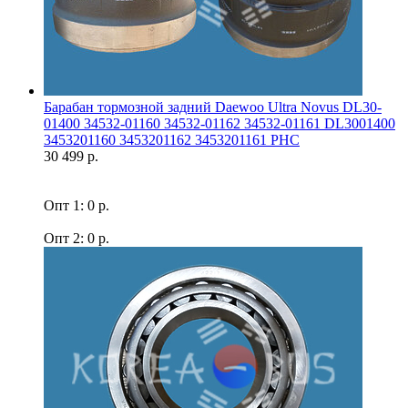
Барабан тормозной задний Daewoo Ultra Novus DL30-
01400 34532-01160 34532-01162 34532-01161 DL3001400
3453201160 3453201162 3453201161 PHC
30 499 р.
Опт 1: 0 р.
Опт 2: 0 р.