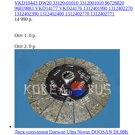
VKD10443 DW20 33120-01010 3312001010 96726820
96819883 VKD14177 VKD24176 1312401990 1312402270
1312402390 1312402400 1312402770 1312402771
14 990 р.
Опт 1: 0 р.
Опт 2: 0 р.
Диск сцепления Daewoo Ultra Novus DOOSAN DL08K