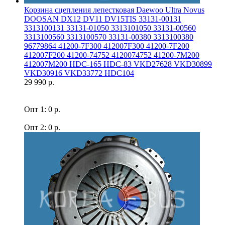
Корзина сцепления лепестковая Daewoo Ultra Novus
DOOSAN DX12 DV11 DV15TIS 33131-00131
3313100131 33131-01050 3313101050 33131-00560
3313100560 3313100570 33131-00380 3313100380
96779864 41200-7F300 412007F300 41200-7F200
412007F200 41200-74752 4120074752 41200-7M200
412007M200 HDC-165 HDC-83 VKD27628 VKD30899
VKD30916 VKD33772 HDC104
29 990 р.
Опт 1: 0 р.
Опт 2: 0 р.