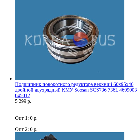
Подшипник поворотного редуктора верхний 60x95x46
двойной двухрядный КМУ Soosan SCS736 736L 4699003
045012
5 299 р.
Опт 1: 0 р.
Опт 2: 0 р.