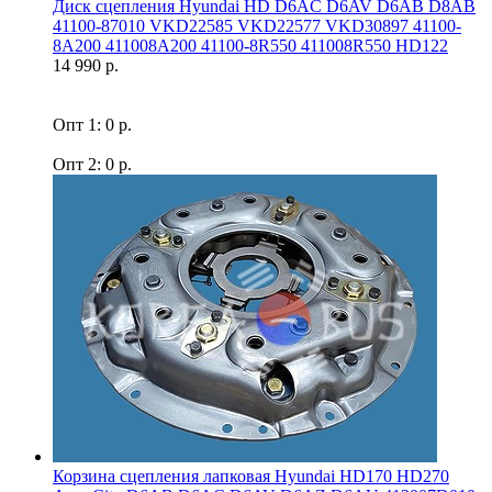
Диск сцепления Hyundai HD D6AC D6AV D6AB D8AB
41100-87010 VKD22585 VKD22577 VKD30897 41100-
8A200 411008A200 41100-8R550 411008R550 HD122
14 990 р.
Опт 1: 0 р.
Опт 2: 0 р.
Корзина сцепления лапковая Hyundai HD170 HD270