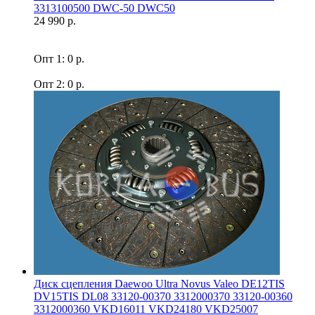
3313100500 DWC-50 DWC50
24 990 р.
Опт 1: 0 р.
Опт 2: 0 р.
Диск сцепления Daewoo Ultra Novus Valeo DE12TIS
DV15TIS DL08 33120-00370 3312000370 33120-00360
3312000360 VKD16011 VKD24180 VKD25007