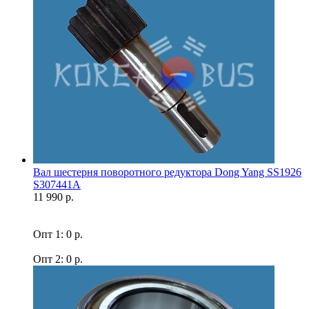
Вал шестерня поворотного редуктора Dong Yang SS1926
S307441A
11 990 р.
Опт 1: 0 р.
Опт 2: 0 р.