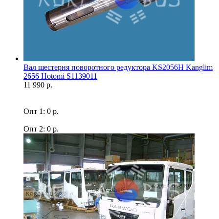
Вал шестерня поворотного редуктора KS2056H Kanglim
2656 Hotomi S1139011
11 990 р.
Опт 1: 0 р.
Опт 2: 0 р.