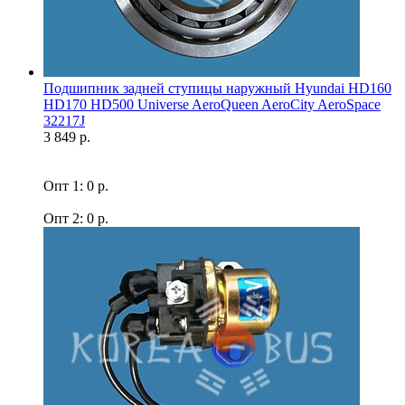
Подшипник задней ступицы наружный Hyundai HD160
HD170 HD500 Universe AeroQueen AeroCity AeroSpace
32217J
3 849 р.
Опт 1: 0 р.
Опт 2: 0 р.