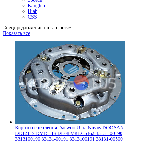
Kanglim
Hiab
CSS
Спецпредложение по запчастям
Показать все
Корзина сцепления Daewoo Ultra Novus DOOSAN
DE12TIS DV15TIS DL08 VKD15362 33131-00190
3313100190 33131-00191 3313100191 33131-00500