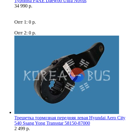
Турбина F4AE Daewoo Ultra Novus
34 990 р.
Опт 1: 0 р.
Опт 2: 0 р.
Трещетка тормозная передняя левая Hyundai Aero City
540 Ssang Yong Transstar 58150-87000
2 499 р.