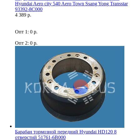
Hyundai Aero city 540 Aero Town Ssang Yong Transstar
93392-8C000
4 389 р.
Опт 1: 0 р.
Опт 2: 0 р.
Барабан тормозной передний Hyundai HD120 8
отверстий 51761-6B000