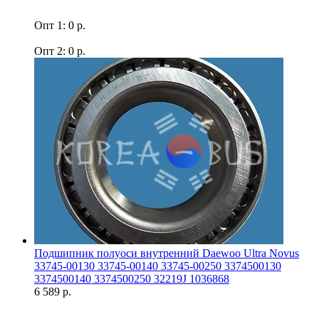
Опт 1: 0 р.
Опт 2: 0 р.
Подшипник полуоси внутренний Daewoo Ultra Novus
33745-00130 33745-00140 33745-00250 3374500130
3374500140 3374500250 32219J 1036868
6 589 р.