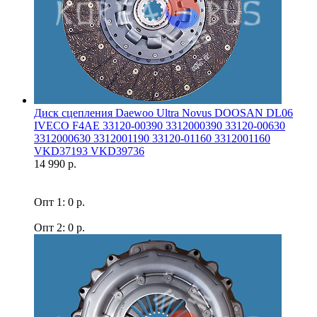
Диск сцепления Daewoo Ultra Novus DOOSAN DL06
IVECO F4AE 33120-00390 3312000390 33120-00630
3312000630 3312001190 33120-01160 3312001160
VKD37193 VKD39736
14 990 р.
Опт 1: 0 р.
Опт 2: 0 р.