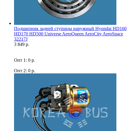
Подшипник задней ступицы наружный Hyundai HD160
HD170 HD500 Universe AeroQueen AeroCity AeroSpace
32217J
3 849 р.
Опт 1: 0 р.
Опт 2: 0 р.