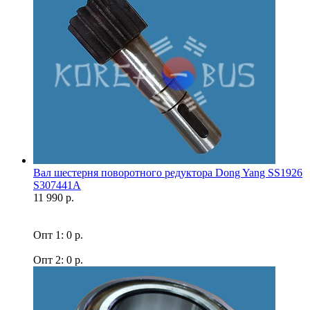
Вал шестерня поворотного редуктора Dong Yang SS1926
S307441A
11 990 р.
Опт 1: 0 р.
Опт 2: 0 р.