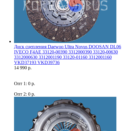
Диск сцепления Daewoo Ultra Novus DOOSAN DL06
IVECO F4AE 33120-00390 3312000390 33120-00630
3312000630 3312001190 33120-01160 3312001160
VKD37193 VKD39736
14 990 р.
Опт 1: 0 р.
Опт 2: 0 р.