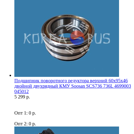
Подшипник поворотного редуктора верхний 60x95x46
двойной двухрядный КМУ Soosan SCS736 736L 4699003
045012
5 299 р.
Опт 1: 0 р.
Опт 2: 0 р.