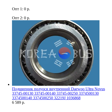
Опт 1: 0 р.
Опт 2: 0 р.
Подшипник полуоси внутренний Daewoo Ultra Novus
33745-00130 33745-00140 33745-00250 3374500130
3374500140 3374500250 32219J 1036868
6 589 р.