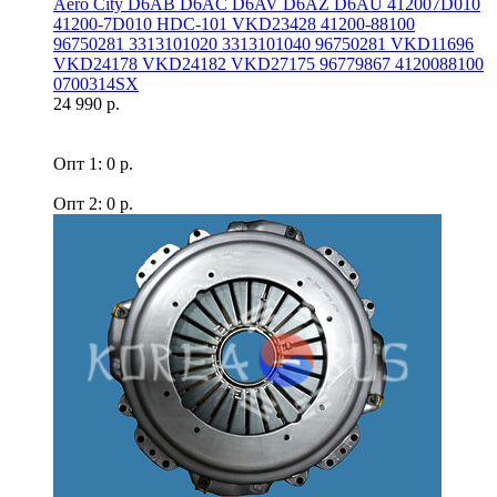
Aero Сity D6AB D6AC D6AV D6AZ D6AU 412007D010
41200-7D010 HDC-101 VKD23428 41200-88100
96750281 3313101020 3313101040 96750281 VKD11696
VKD24178 VKD24182 VKD27175 96779867 4120088100
0700314SX
24 990 р.
Опт 1: 0 р.
Опт 2: 0 р.