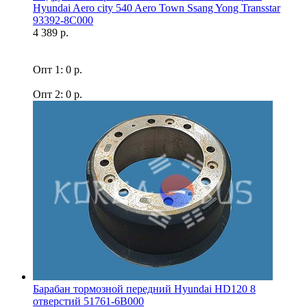
Hyundai Aero city 540 Aero Town Ssang Yong Transstar
93392-8C000
4 389 р.
Опт 1: 0 р.
Опт 2: 0 р.
Барабан тормозной передний Hyundai HD120 8
отверстий 51761-6B000