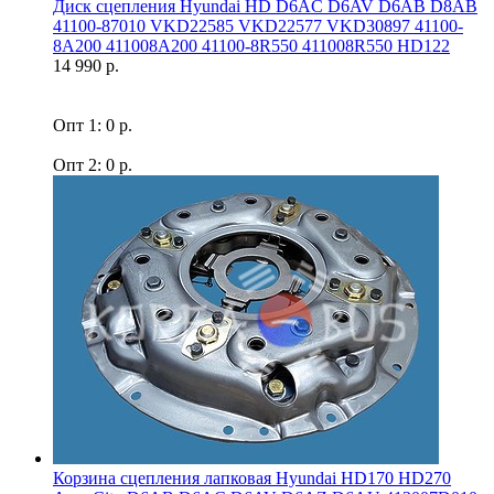
Диск сцепления Hyundai HD D6AC D6AV D6AB D8AB
41100-87010 VKD22585 VKD22577 VKD30897 41100-
8A200 411008A200 41100-8R550 411008R550 HD122
14 990 р.
Опт 1: 0 р.
Опт 2: 0 р.
Корзина сцепления лапковая Hyundai HD170 HD270