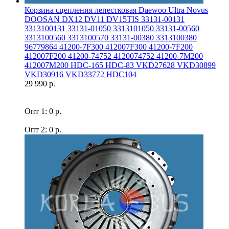
Корзина сцепления лепестковая Daewoo Ultra Novus
DOOSAN DX12 DV11 DV15TIS 33131-00131
3313100131 33131-01050 3313101050 33131-00560
3313100560 3313100570 33131-00380 3313100380
96779864 41200-7F300 412007F300 41200-7F200
412007F200 41200-74752 4120074752 41200-7M200
412007M200 HDC-165 HDC-83 VKD27628 VKD30899
VKD30916 VKD33772 HDC104
29 990 р.
Опт 1: 0 р.
Опт 2: 0 р.