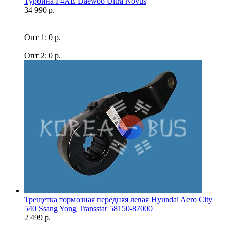
Турбина F4AE Daewoo Ultra Novus
34 990 р.
Опт 1: 0 р.
Опт 2: 0 р.
Трещетка тормозная передняя левая Hyundai Aero City
540 Ssang Yong Transstar 58150-87000
2 499 р.