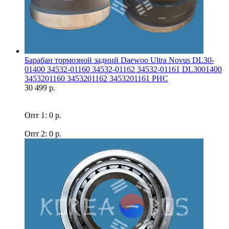
Барабан тормозной задний Daewoo Ultra Novus DL30-
01400 34532-01160 34532-01162 34532-01161 DL3001400
3453201160 3453201162 3453201161 PHC
30 499 р.
Опт 1: 0 р.
Опт 2: 0 р.