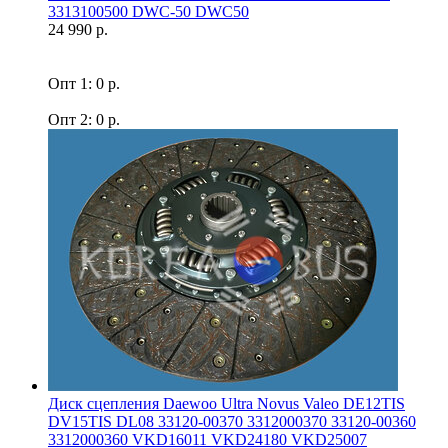
3313100500 DWC-50 DWC50
24 990 р.
Опт 1: 0 р.
Опт 2: 0 р.
Диск сцепления Daewoo Ultra Novus Valeo DE12TIS
DV15TIS DL08 33120-00370 3312000370 33120-00360
3312000360 VKD16011 VKD24180 VKD25007