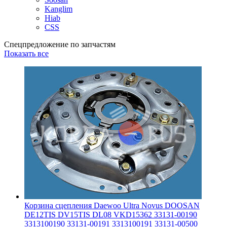
Kanglim
Hiab
CSS
Спецпредложение по запчастям
Показать все
Корзина сцепления Daewoo Ultra Novus DOOSAN
DE12TIS DV15TIS DL08 VKD15362 33131-00190
3313100190 33131-00191 3313100191 33131-00500