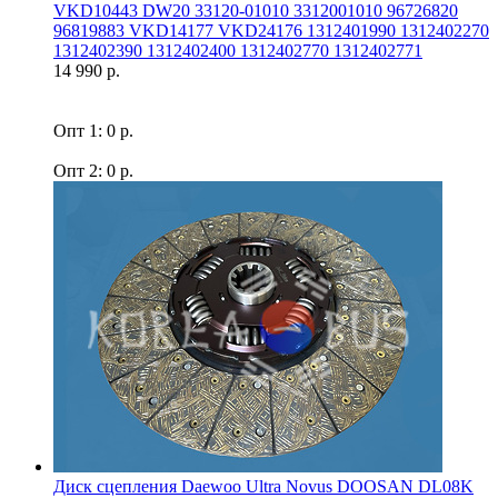
VKD10443 DW20 33120-01010 3312001010 96726820
96819883 VKD14177 VKD24176 1312401990 1312402270
1312402390 1312402400 1312402770 1312402771
14 990 р.
Опт 1: 0 р.
Опт 2: 0 р.
Диск сцепления Daewoo Ultra Novus DOOSAN DL08K