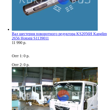
Вал шестерня поворотного редуктора KS2056H Kanglim
2656 Hotomi S1139011
11 990 р.
Опт 1: 0 р.
Опт 2: 0 р.