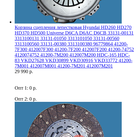
Корзина сцепления лепестковая Hyundai HD260 HD270
HD370 HD500 Universe D6CA D6AC D6CB 33131-00131
3313100131 33131-01050 3313101050 33131-00560
3313100560 33131-00380 3313100380 96779864 41200-
7F300 412007F300 41200-7F200 412007F200 41200-74752
4120074752 41200-7M200 412007M200 HDC-165 HDC-
83 VKD27628 VKD30899 VKD30916 VKD33772 41200-
7M001 412007M001 41200-7M201 412007M201
29 990 р.
Опт 1: 0 р.
Опт 2: 0 р.