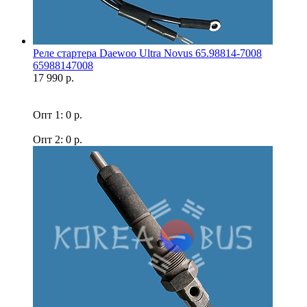
Реле стартера Daewoo Ultra Novus 65.98814-7008
65988147008
17 990 р.
Опт 1: 0 р.
Опт 2: 0 р.