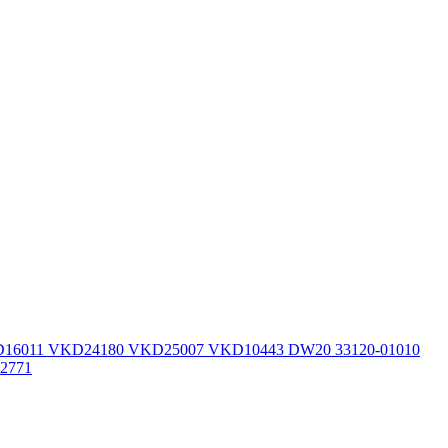
 VKD16011 VKD24180 VKD25007 VKD10443 DW20 33120-01010
02771