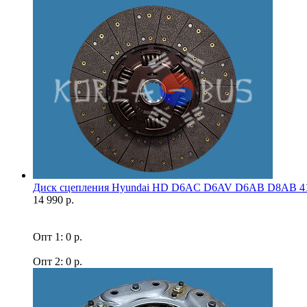
Диск сцепления Hyundai HD D6AC D6AV D6AB D8AB 41
14 990 р.
Опт 1: 0 р.
Опт 2: 0 р.