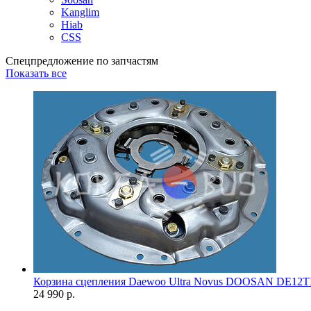
Kanglim
Hiab
CSS
Спецпредложение по запчастям
Показать все
Корзина сцепления Daewoo Ultra Novus DOOSAN DE12T
24 990 р.