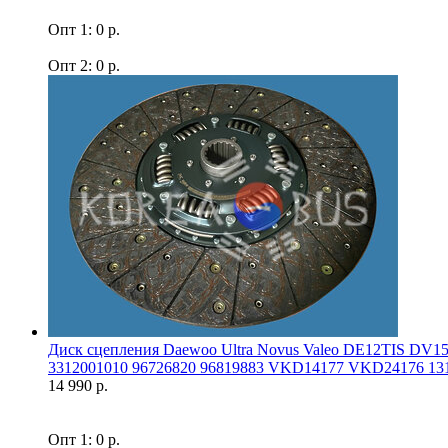
Опт 1: 0 р.
Опт 2: 0 р.
Диск сцепления Daewoo Ultra Novus Valeo DE12TIS DV
3312001010 96726820 96819883 VKD14177 VKD24176 131
14 990 р.
Опт 1: 0 р.