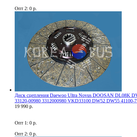
Опт 2: 0 р.
Диск сцепления Daewoo Ultra Novus DOOSAN DL08K DV
33120-00980 3312000980 VKD33100 DW52 DW55 41100-7F
19 990 р.
Опт 1: 0 р.
Опт 2: 0 р.