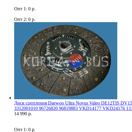
Опт 1: 0 р.
Опт 2: 0 р.
Диск сцепления Daewoo Ultra Novus Valeo DE12TIS DV
3312001010 96726820 96819883 VKD14177 VKD24176 131
14 990 р.
Опт 1: 0 р.