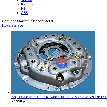
Kanglim
Hiab
CSS
Спецпредложение по запчастям
Показать все
Корзина сцепления Daewoo Ultra Novus DOOSAN DE12T
24 990 р.