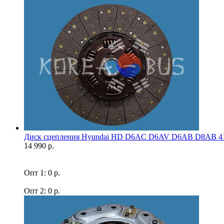
Диск сцепления Hyundai HD D6AC D6AV D6AB D8AB 41
14 990 р.
Опт 1: 0 р.
Опт 2: 0 р.