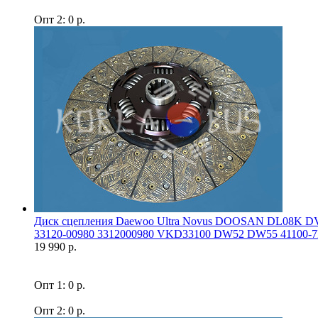
Опт 2: 0 р.
Диск сцепления Daewoo Ultra Novus DOOSAN DL08K DV
33120-00980 3312000980 VKD33100 DW52 DW55 41100-7F
19 990 р.
Опт 1: 0 р.
Опт 2: 0 р.