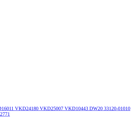
 VKD16011 VKD24180 VKD25007 VKD10443 DW20 33120-01010
02771