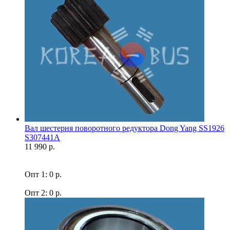
Вал шестерня поворотного редуктора Dong Yang SS1926
S307441A
11 990 р.
Опт 1: 0 р.
Опт 2: 0 р.