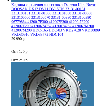
Корзина сцепления лепестковая Daewoo Ultra Novus
DOOSAN DX12 DV11 DV15TIS 33131-00131
3313100131 33131-01050 3313101050 33131-00560
3313100560 3313100570 33131-00380 3313100380
96779864 41200-7F300 412007F300 41200-7F200
412007F200 41200-74752 4120074752 41200-7M200
412007M200 HDC-165 HDC-83 VKD27628 VKD30899
VKD30916 VKD33772 HDC104
29 990 р.
Опт 1: 0 р.
Опт 2: 0 р.