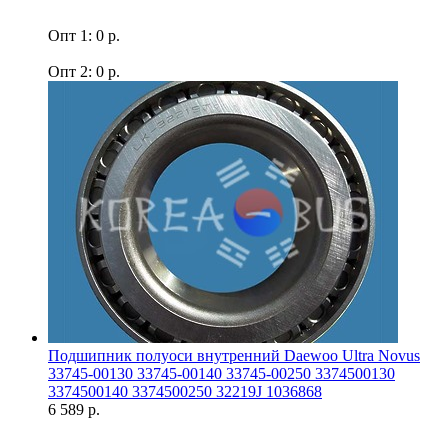
Опт 1: 0 р.
Опт 2: 0 р.
Подшипник полуоси внутренний Daewoo Ultra Novus
33745-00130 33745-00140 33745-00250 3374500130
3374500140 3374500250 32219J 1036868
6 589 р.