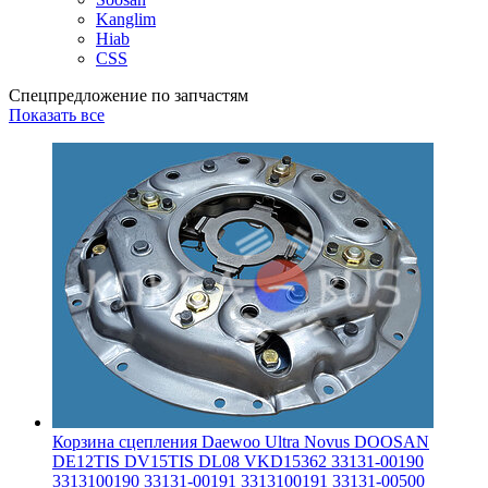
Kanglim
Hiab
CSS
Спецпредложение по запчастям
Показать все
Корзина сцепления Daewoo Ultra Novus DOOSAN
DE12TIS DV15TIS DL08 VKD15362 33131-00190
3313100190 33131-00191 3313100191 33131-00500