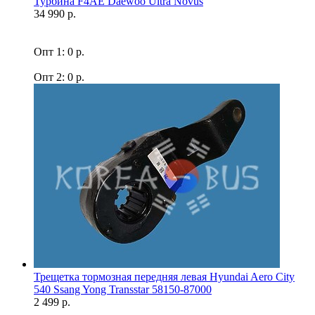
Турбина F4AE Daewoo Ultra Novus
34 990 р.
Опт 1: 0 р.
Опт 2: 0 р.
Трещетка тормозная передняя левая Hyundai Aero City
540 Ssang Yong Transstar 58150-87000
2 499 р.