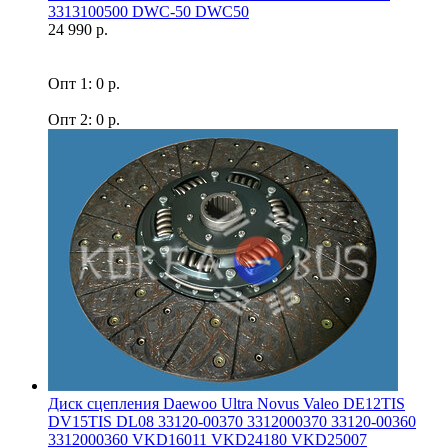
3313100500 DWC-50 DWC50
24 990 р.
Опт 1: 0 р.
Опт 2: 0 р.
Диск сцепления Daewoo Ultra Novus Valeo DE12TIS
DV15TIS DL08 33120-00370 3312000370 33120-00360
3312000360 VKD16011 VKD24180 VKD25007