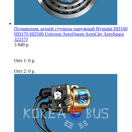
Подшипник задней ступицы наружный Hyundai HD160
HD170 HD500 Universe AeroQueen AeroCity AeroSpace
32217J
3 849 р.
Опт 1: 0 р.
Опт 2: 0 р.