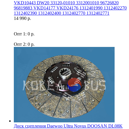
VKD10443 DW20 33120-01010 3312001010 96726820
96819883 VKD14177 VKD24176 1312401990 1312402270
1312402390 1312402400 1312402770 1312402771
14 990 р.
Опт 1: 0 р.
Опт 2: 0 р.
Диск сцепления Daewoo Ultra Novus DOOSAN DL08K