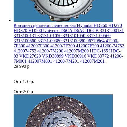
Корзина сцепления лепестковая Hyundai HD260 HD270
HD370 HD500 Universe D6CA D6AC D6CB 33131-00131
3313100131 33131-01050 3313101050 33131-00560
3313100560 33131-00380 3313100380 96779864 41200-
7F300 412007F300 41200-7F200 412007F200 41200-74752
4120074752 41200-7M200 412007M200 HDC-165 HDC-
83 VKD27628 VKD30899 VKD30916 VKD33772 41200-
7M001 412007M001 41200-7M201 412007M201
29 990 р.
Опт 1: 0 р.
Опт 2: 0 р.