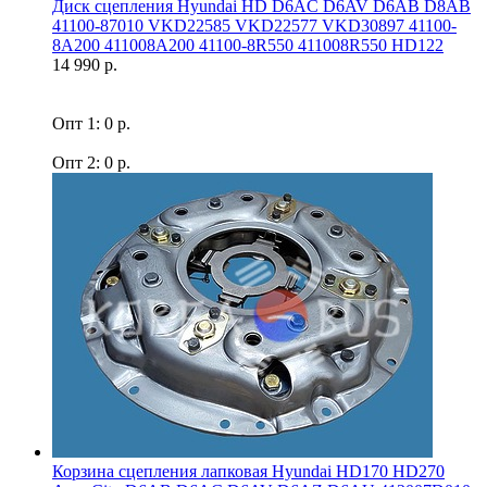
Диск сцепления Hyundai HD D6AC D6AV D6AB D8AB
41100-87010 VKD22585 VKD22577 VKD30897 41100-
8A200 411008A200 41100-8R550 411008R550 HD122
14 990 р.
Опт 1: 0 р.
Опт 2: 0 р.
Корзина сцепления лапковая Hyundai HD170 HD270