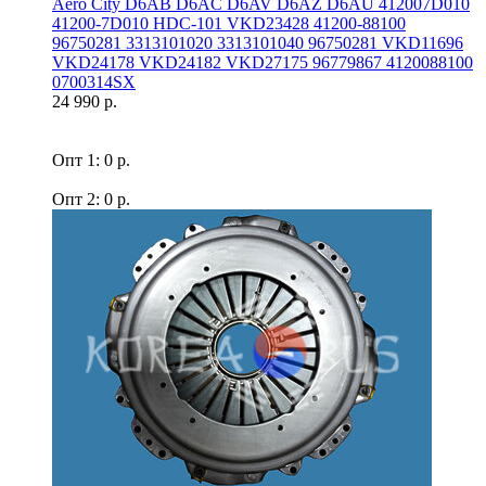
Aero Сity D6AB D6AC D6AV D6AZ D6AU 412007D010
41200-7D010 HDC-101 VKD23428 41200-88100
96750281 3313101020 3313101040 96750281 VKD11696
VKD24178 VKD24182 VKD27175 96779867 4120088100
0700314SX
24 990 р.
Опт 1: 0 р.
Опт 2: 0 р.