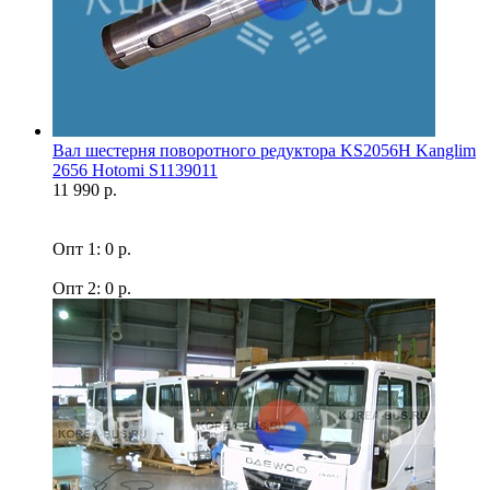
Вал шестерня поворотного редуктора KS2056H Kanglim
2656 Hotomi S1139011
11 990 р.
Опт 1: 0 р.
Опт 2: 0 р.