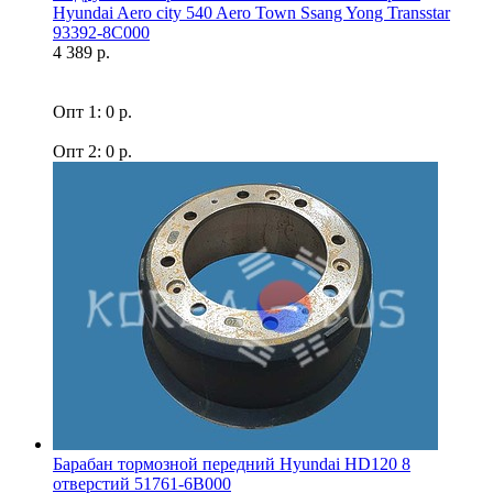
Hyundai Aero city 540 Aero Town Ssang Yong Transstar
93392-8C000
4 389 р.
Опт 1: 0 р.
Опт 2: 0 р.
Барабан тормозной передний Hyundai HD120 8
отверстий 51761-6B000