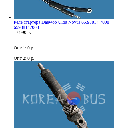
Реле стартера Daewoo Ultra Novus 65.98814-7008
65988147008
17 990 р.
Опт 1: 0 р.
Опт 2: 0 р.