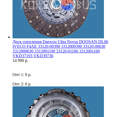
Диск сцепления Daewoo Ultra Novus DOOSAN DL06
IVECO F4AE 33120-00390 3312000390 33120-00630
3312000630 3312001190 33120-01160 3312001160
VKD37193 VKD39736
14 990 р.
Опт 1: 0 р.
Опт 2: 0 р.