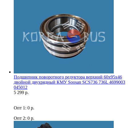
Подшипник поворотного редуктора верхний 60x95x46
двойной двухрядный КМУ Soosan SCS736 736L 4699003
045012
5 299 р.
Опт 1: 0 р.
Опт 2: 0 р.