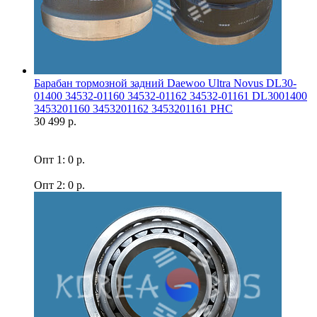
Барабан тормозной задний Daewoo Ultra Novus DL30-
01400 34532-01160 34532-01162 34532-01161 DL3001400
3453201160 3453201162 3453201161 PHC
30 499 р.
Опт 1: 0 р.
Опт 2: 0 р.