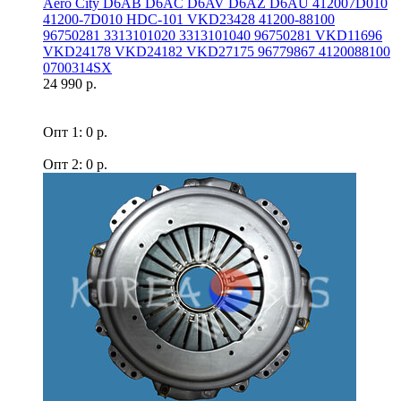
Aero Сity D6AB D6AC D6AV D6AZ D6AU 412007D010
41200-7D010 HDC-101 VKD23428 41200-88100
96750281 3313101020 3313101040 96750281 VKD11696
VKD24178 VKD24182 VKD27175 96779867 4120088100
0700314SX
24 990 р.
Опт 1: 0 р.
Опт 2: 0 р.