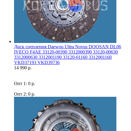
Диск сцепления Daewoo Ultra Novus DOOSAN DL06
IVECO F4AE 33120-00390 3312000390 33120-00630
3312000630 3312001190 33120-01160 3312001160
VKD37193 VKD39736
14 990 р.
Опт 1: 0 р.
Опт 2: 0 р.