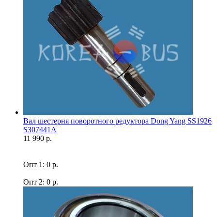
Вал шестерня поворотного редуктора Dong Yang SS1926
S307441A
11 990 р.
Опт 1: 0 р.
Опт 2: 0 р.