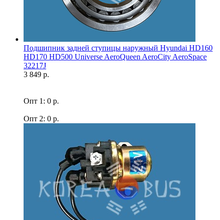
Подшипник задней ступицы наружный Hyundai HD160
HD170 HD500 Universe AeroQueen AeroCity AeroSpace
32217J
3 849 р.
Опт 1: 0 р.
Опт 2: 0 р.