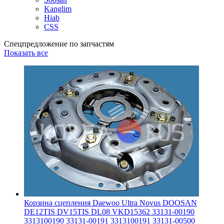
Kanglim
Hiab
CSS
Спецпредложение по запчастям
Показать все
Корзина сцепления Daewoo Ultra Novus DOOSAN
DE12TIS DV15TIS DL08 VKD15362 33131-00190
3313100190 33131-00191 3313100191 33131-00500