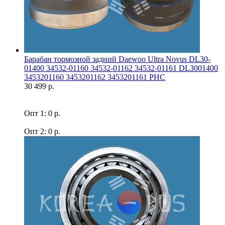
Барабан тормозной задний Daewoo Ultra Novus DL30-
01400 34532-01160 34532-01162 34532-01161 DL3001400
3453201160 3453201162 3453201161 PHC
30 499 р.
Опт 1: 0 р.
Опт 2: 0 р.