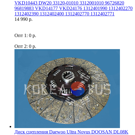
VKD10443 DW20 33120-01010 3312001010 96726820
96819883 VKD14177 VKD24176 1312401990 1312402270
1312402390 1312402400 1312402770 1312402771
14 990 р.
Опт 1: 0 р.
Опт 2: 0 р.
Диск сцепления Daewoo Ultra Novus DOOSAN DL08K