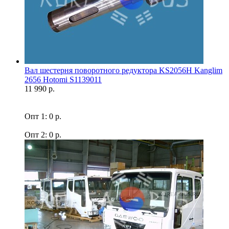
Вал шестерня поворотного редуктора KS2056H Kanglim
2656 Hotomi S1139011
11 990 р.
Опт 1: 0 р.
Опт 2: 0 р.