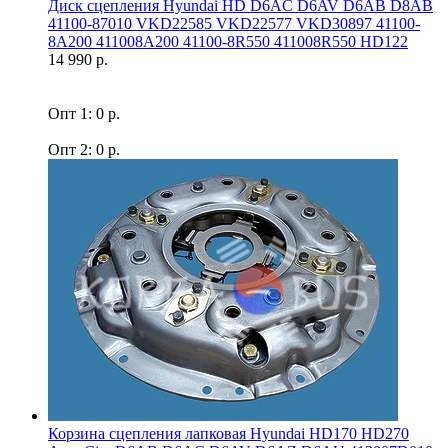
Диск сцепления Hyundai HD D6AC D6AV D6AB D8AB
41100-87010 VKD22585 VKD22577 VKD30897 41100-
8A200 411008A200 41100-8R550 411008R550 HD122
14 990 р.
Опт 1: 0 р.
Опт 2: 0 р.
Корзина сцепления лапковая Hyundai HD170 HD270