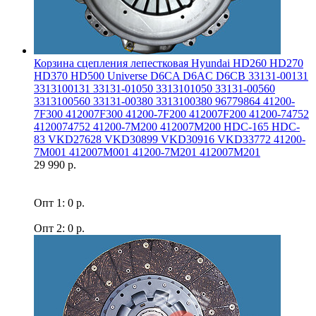
Корзина сцепления лепестковая Hyundai HD260 HD270
HD370 HD500 Universe D6CA D6AC D6CB 33131-00131
3313100131 33131-01050 3313101050 33131-00560
3313100560 33131-00380 3313100380 96779864 41200-
7F300 412007F300 41200-7F200 412007F200 41200-74752
4120074752 41200-7M200 412007M200 HDC-165 HDC-
83 VKD27628 VKD30899 VKD30916 VKD33772 41200-
7M001 412007M001 41200-7M201 412007M201
29 990 р.
Опт 1: 0 р.
Опт 2: 0 р.