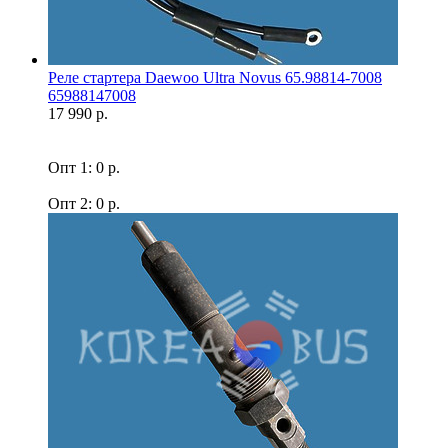
Реле стартера Daewoo Ultra Novus 65.98814-7008
65988147008
17 990 р.
Опт 1: 0 р.
Опт 2: 0 р.