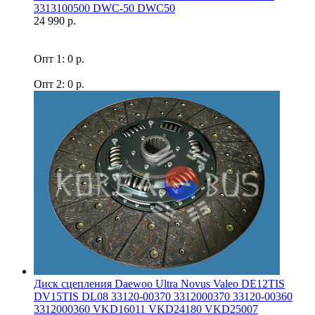
3313100500 DWC-50 DWC50
24 990 р.
Опт 1: 0 р.
Опт 2: 0 р.
Диск сцепления Daewoo Ultra Novus Valeo DE12TIS
DV15TIS DL08 33120-00370 3312000370 33120-00360
3312000360 VKD16011 VKD24180 VKD25007