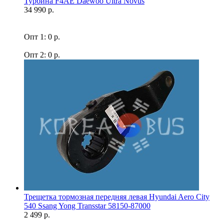
Турбина F4AE Daewoo Ultra Novus
34 990 р.
Опт 1: 0 р.
Опт 2: 0 р.
Трещетка тормозная передняя левая Hyundai Aero City
540 Ssang Yong Transstar 58150-87000
2 499 р.