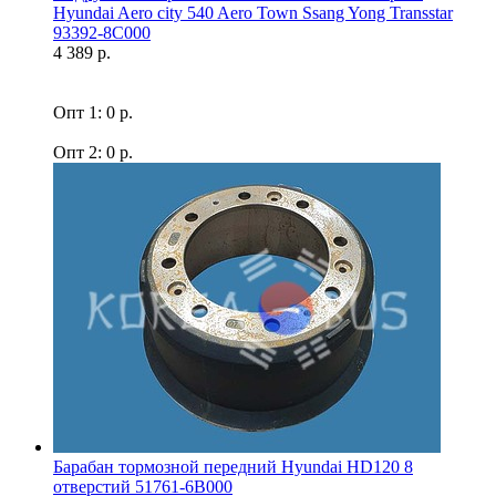
Hyundai Aero city 540 Aero Town Ssang Yong Transstar
93392-8C000
4 389 р.
Опт 1: 0 р.
Опт 2: 0 р.
Барабан тормозной передний Hyundai HD120 8
отверстий 51761-6B000