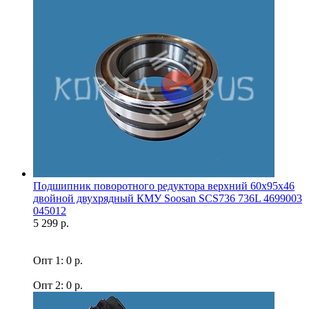
Подшипник поворотного редуктора верхний 60x95x46
двойной двухрядный КМУ Soosan SCS736 736L 4699003
045012
5 299 р.
Опт 1: 0 р.
Опт 2: 0 р.