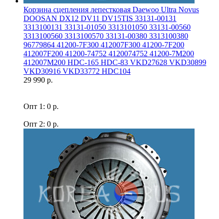
Корзина сцепления лепестковая Daewoo Ultra Novus
DOOSAN DX12 DV11 DV15TIS 33131-00131
3313100131 33131-01050 3313101050 33131-00560
3313100560 3313100570 33131-00380 3313100380
96779864 41200-7F300 412007F300 41200-7F200
412007F200 41200-74752 4120074752 41200-7M200
412007M200 HDC-165 HDC-83 VKD27628 VKD30899
VKD30916 VKD33772 HDC104
29 990 р.
Опт 1: 0 р.
Опт 2: 0 р.