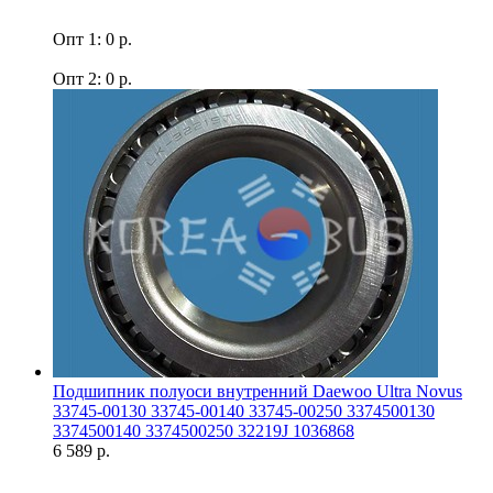
Опт 1: 0 р.
Опт 2: 0 р.
Подшипник полуоси внутренний Daewoo Ultra Novus
33745-00130 33745-00140 33745-00250 3374500130
3374500140 3374500250 32219J 1036868
6 589 р.