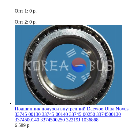
Опт 1: 0 р.
Опт 2: 0 р.
Подшипник полуоси внутренний Daewoo Ultra Novus
33745-00130 33745-00140 33745-00250 3374500130
3374500140 3374500250 32219J 1036868
6 589 р.