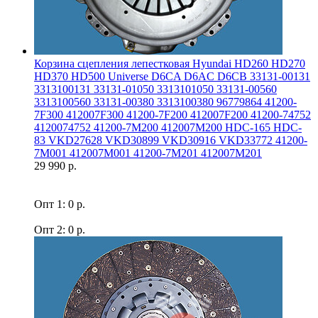
Корзина сцепления лепестковая Hyundai HD260 HD270
HD370 HD500 Universe D6CA D6AC D6CB 33131-00131
3313100131 33131-01050 3313101050 33131-00560
3313100560 33131-00380 3313100380 96779864 41200-
7F300 412007F300 41200-7F200 412007F200 41200-74752
4120074752 41200-7M200 412007M200 HDC-165 HDC-
83 VKD27628 VKD30899 VKD30916 VKD33772 41200-
7M001 412007M001 41200-7M201 412007M201
29 990 р.
Опт 1: 0 р.
Опт 2: 0 р.