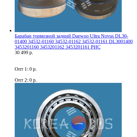
Барабан тормозной задний Daewoo Ultra Novus DL30-
01400 34532-01160 34532-01162 34532-01161 DL3001400
3453201160 3453201162 3453201161 PHC
30 499 р.
Опт 1: 0 р.
Опт 2: 0 р.