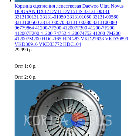
Корзина сцепления лепестковая Daewoo Ultra Novus
DOOSAN DX12 DV11 DV15TIS 33131-00131
3313100131 33131-01050 3313101050 33131-00560
3313100560 3313100570 33131-00380 3313100380
96779864 41200-7F300 412007F300 41200-7F200
412007F200 41200-74752 4120074752 41200-7M200
412007M200 HDC-165 HDC-83 VKD27628 VKD30899
VKD30916 VKD33772 HDC104
29 990 р.
Опт 1: 0 р.
Опт 2: 0 р.