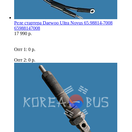
Реле стартера Daewoo Ultra Novus 65.98814-7008
65988147008
17 990 р.
Опт 1: 0 р.
Опт 2: 0 р.