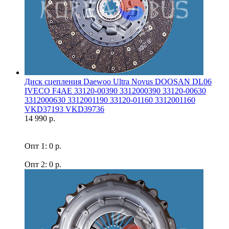
Диск сцепления Daewoo Ultra Novus DOOSAN DL06
IVECO F4AE 33120-00390 3312000390 33120-00630
3312000630 3312001190 33120-01160 3312001160
VKD37193 VKD39736
14 990 р.
Опт 1: 0 р.
Опт 2: 0 р.