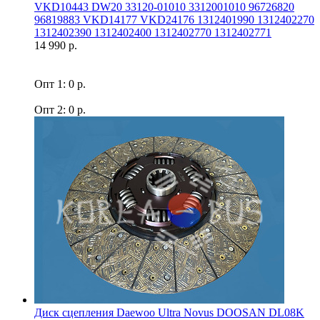
VKD10443 DW20 33120-01010 3312001010 96726820
96819883 VKD14177 VKD24176 1312401990 1312402270
1312402390 1312402400 1312402770 1312402771
14 990 р.
Опт 1: 0 р.
Опт 2: 0 р.
Диск сцепления Daewoo Ultra Novus DOOSAN DL08K