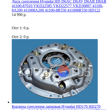
Диск сцепления Hyundai HD D6AC D6AV D6AB D8AB
41100-87010 VKD22585 VKD22577 VKD30897 41100-
8A200 411008A200 41100-8R550 411008R550 HD122
14 990 р.
Опт 1: 0 р.
Опт 2: 0 р.
Корзина сцепления лапковая Hyundai HD170 HD270