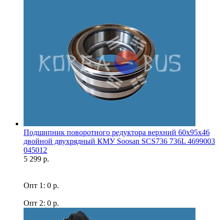
Подшипник поворотного редуктора верхний 60x95x46
двойной двухрядный КМУ Soosan SCS736 736L 4699003
045012
5 299 р.
Опт 1: 0 р.
Опт 2: 0 р.