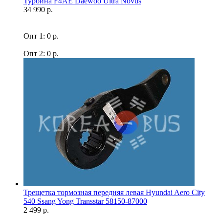
Турбина F4AE Daewoo Ultra Novus
34 990 р.
Опт 1: 0 р.
Опт 2: 0 р.
Трещетка тормозная передняя левая Hyundai Aero City
540 Ssang Yong Transstar 58150-87000
2 499 р.