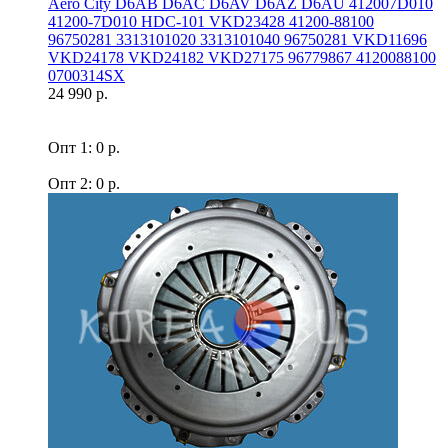
Aero Сity D6AB D6AC D6AV D6AZ D6AU 412007D010
41200-7D010 HDC-101 VKD23428 41200-88100
96750281 3313101020 3313101040 96750281 VKD11696
VKD24178 VKD24182 VKD27175 96779867 4120088100
0700314SX
24 990 р.
Опт 1: 0 р.
Опт 2: 0 р.