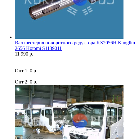
Вал шестерня поворотного редуктора KS2056H Kanglim
2656 Hotomi S1139011
11 990 р.
Опт 1: 0 р.
Опт 2: 0 р.