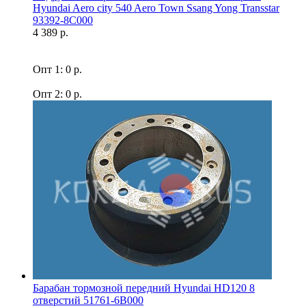
Hyundai Aero city 540 Aero Town Ssang Yong Transstar
93392-8C000
4 389 р.
Опт 1: 0 р.
Опт 2: 0 р.
Барабан тормозной передний Hyundai HD120 8
отверстий 51761-6B000