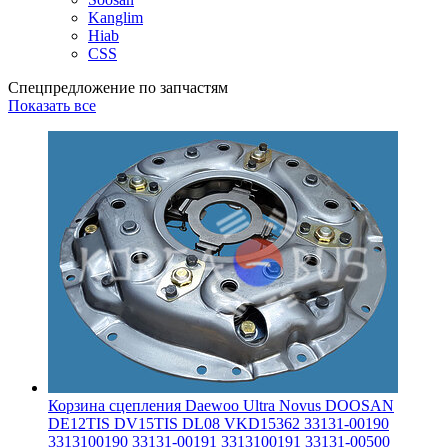
Kanglim
Hiab
CSS
Спецпредложение по запчастям
Показать все
Корзина сцепления Daewoo Ultra Novus DOOSAN
DE12TIS DV15TIS DL08 VKD15362 33131-00190
3313100190 33131-00191 3313100191 33131-00500