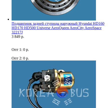
Подшипник задней ступицы наружный Hyundai HD160
HD170 HD500 Universe AeroQueen AeroCity AeroSpace
32217J
3 849 р.
Опт 1: 0 р.
Опт 2: 0 р.