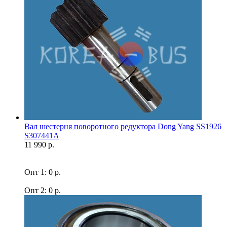
Вал шестерня поворотного редуктора Dong Yang SS1926
S307441A
11 990 р.
Опт 1: 0 р.
Опт 2: 0 р.