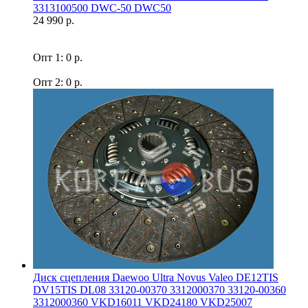
3313100500 DWC-50 DWC50
24 990 р.
Опт 1: 0 р.
Опт 2: 0 р.
Диск сцепления Daewoo Ultra Novus Valeo DE12TIS
DV15TIS DL08 33120-00370 3312000370 33120-00360
3312000360 VKD16011 VKD24180 VKD25007