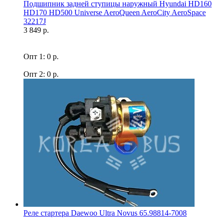
Подшипник задней ступицы наружный Hyundai HD160
HD170 HD500 Universe AeroQueen AeroCity AeroSpace
32217J
3 849 р.
Опт 1: 0 р.
Опт 2: 0 р.
Реле стартера Daewoo Ultra Novus 65.98814-7008