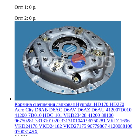
Опт 1: 0 р.
Опт 2: 0 р.
Корзина сцепления лапковая Hyundai HD170 HD270
Aero Сity D6AB D6AC D6AV D6AZ D6AU 412007D010
41200-7D010 HDC-101 VKD23428 41200-88100
96750281 3313101020 3313101040 96750281 VKD11696
VKD24178 VKD24182 VKD27175 96779867 4120088100
0700314SX