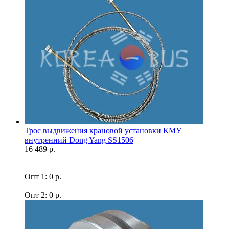
Трос выдвижения крановой установки КМУ
внутренний Dong Yang SS1506
16 489 р.
Опт 1: 0 р.
Опт 2: 0 р.