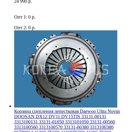
24 990 р.
Опт 1: 0 р.
Опт 2: 0 р.
Корзина сцепления лепестковая Daewoo Ultra Novus
DOOSAN DX12 DV11 DV15TIS 33131-00131
3313100131 33131-01050 3313101050 33131-00560
3313100560 3313100570 33131-00380 3313100380