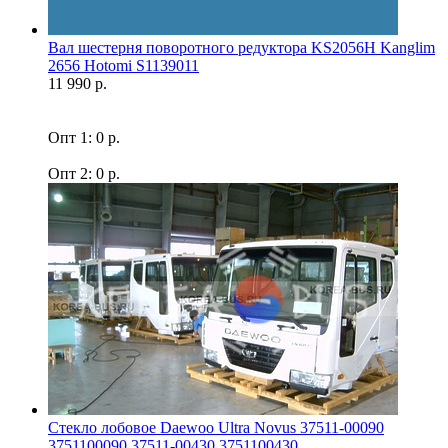
Вал шестерня поворотного редуктора KS2056H Kanglim
2656 Hotomi S1139011
11 990 р.
Опт 1: 0 р.
Опт 2: 0 р.
Стекло лобовое Daewoo Ultra Novus 37511-00090
3751100090 37511-00430 3751100430