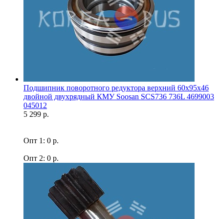
Подшипник поворотного редуктора верхний 60x95x46
двойной двухрядный КМУ Soosan SCS736 736L 4699003
045012
5 299 р.
Опт 1: 0 р.
Опт 2: 0 р.