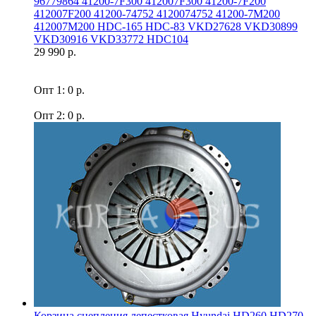
96779864 41200-7F300 412007F300 41200-7F200
412007F200 41200-74752 4120074752 41200-7M200
412007M200 HDC-165 HDC-83 VKD27628 VKD30899
VKD30916 VKD33772 HDC104
29 990 р.
Опт 1: 0 р.
Опт 2: 0 р.
Корзина сцепления лепестковая Hyundai HD260 HD270