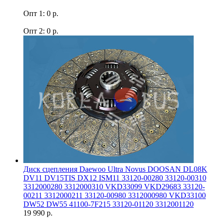
Опт 1: 0 р.
Опт 2: 0 р.
Диск сцепления Daewoo Ultra Novus DOOSAN DL08K
DV11 DV15TIS DX12 ISM11 33120-00280 33120-00310
3312000280 3312000310 VKD33099 VKD29683 33120-
00211 3312000211 33120-00980 3312000980 VKD33100
DW52 DW55 41100-7F215 33120-01120 3312001120
19 990 р.