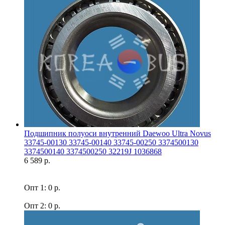
Подшипник полуоси внутренний Daewoo Ultra Novus
33745-00130 33745-00140 33745-00250 3374500130
3374500140 3374500250 32219J 1036868
6 589 р.
Опт 1: 0 р.
Опт 2: 0 р.