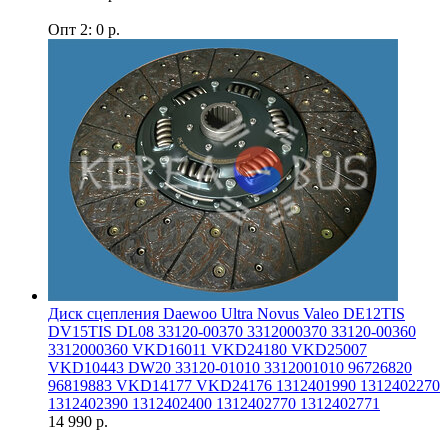
Опт 2: 0 р.
Диск сцепления Daewoo Ultra Novus Valeo DE12TIS
DV15TIS DL08 33120-00370 3312000370 33120-00360
3312000360 VKD16011 VKD24180 VKD25007
VKD10443 DW20 33120-01010 3312001010 96726820
96819883 VKD14177 VKD24176 1312401990 1312402270
1312402390 1312402400 1312402770 1312402771
14 990 р.