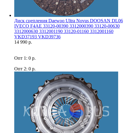
Диск сцепления Daewoo Ultra Novus DOOSAN DL06
IVECO F4AE 33120-00390 3312000390 33120-00630
3312000630 3312001190 33120-01160 3312001160
VKD37193 VKD39736
14 990 р.
Опт 1: 0 р.
Опт 2: 0 р.