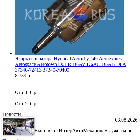
Якорь генератора Hyundai Aerocity 540 Aeroexpress
Aerospace Aerotown D6BR D6AV D6AC D6AB D8A
37340-72413 37340-70400
8 789 р.
Опт 1: 0 р.
Опт 2: 0 р.
Новости
03.08.2026
Выставка «ИнтерАвтоМеханика» - уже скоро