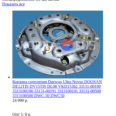
Показать все
Корзина сцепления Daewoo Ultra Novus DOOSAN
DE12TIS DV15TIS DL08 VKD15362 33131-00190
3313100190 33131-00191 3313100191 33131-00500
3313100500 DWC-50 DWC50
24 990 р.
Опт 1: 0 р.