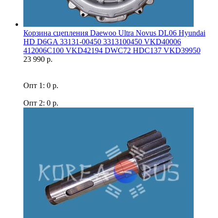
Корзина сцепления Daewoo Ultra Novus DL06 Hyundai
HD D6GA 33131-00450 3313100450 VKD40006
412006C100 VKD42194 DWC72 HDC137 VKD39950
23 990 р.
Опт 1: 0 р.
Опт 2: 0 р.