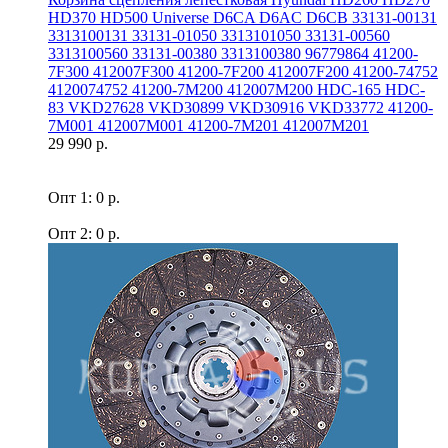
HD370 HD500 Universe D6CA D6AC D6CB 33131-00131
3313100131 33131-01050 3313101050 33131-00560
3313100560 33131-00380 3313100380 96779864 41200-
7F300 412007F300 41200-7F200 412007F200 41200-74752
4120074752 41200-7M200 412007M200 HDC-165 HDC-
83 VKD27628 VKD30899 VKD30916 VKD33772 41200-
7M001 412007M001 41200-7M201 412007M201
29 990 р.
Опт 1: 0 р.
Опт 2: 0 р.