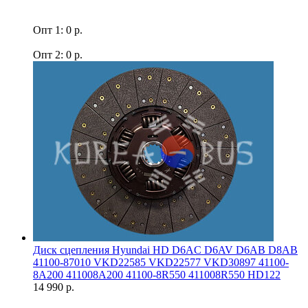
Опт 1: 0 р.
Опт 2: 0 р.
Диск сцепления Hyundai HD D6AC D6AV D6AB D8AB
41100-87010 VKD22585 VKD22577 VKD30897 41100-
8A200 411008A200 41100-8R550 411008R550 HD122
14 990 р.