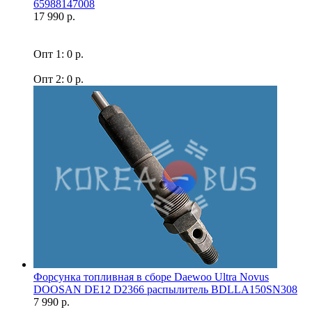
65988147008
17 990 р.
Опт 1: 0 р.
Опт 2: 0 р.
Форсунка топливная в сборе Daewoo Ultra Novus
DOOSAN DE12 D2366 распылитель BDLLA150SN308
7 990 р.