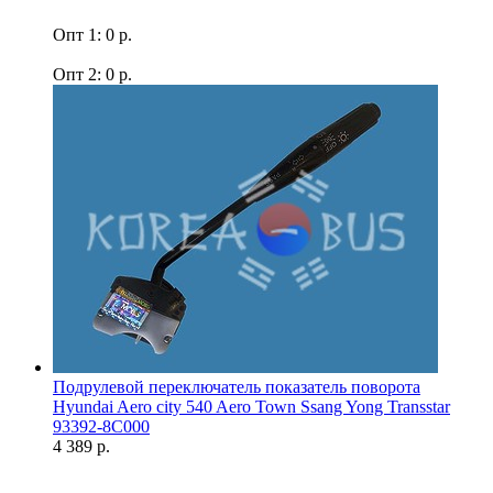
Опт 1: 0 р.
Опт 2: 0 р.
Подрулевой переключатель показатель поворота
Hyundai Aero city 540 Aero Town Ssang Yong Transstar
93392-8C000
4 389 р.