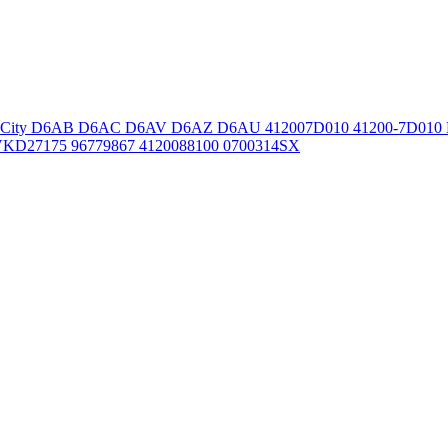
ro Сity D6AB D6AC D6AV D6AZ D6AU 412007D010 41200-7D010 
KD27175 96779867 4120088100 0700314SX