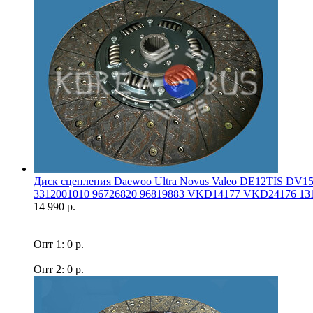
Диск сцепления Daewoo Ultra Novus Valeo DE12TIS DV
3312001010 96726820 96819883 VKD14177 VKD24176 131
14 990 р.
Опт 1: 0 р.
Опт 2: 0 р.