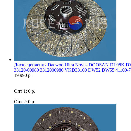
Диск сцепления Daewoo Ultra Novus DOOSAN DL08K DV
33120-00980 3312000980 VKD33100 DW52 DW55 41100-7F
19 990 р.
Опт 1: 0 р.
Опт 2: 0 р.