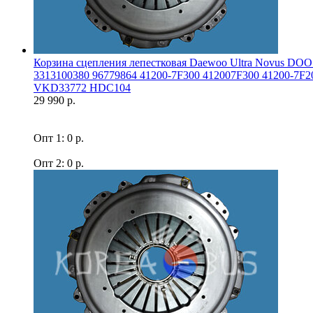
Корзина сцепления лепестковая Daewoo Ultra Novus DO
3313100380 96779864 41200-7F300 412007F300 41200-7
VKD33772 HDC104
29 990 р.
Опт 1: 0 р.
Опт 2: 0 р.