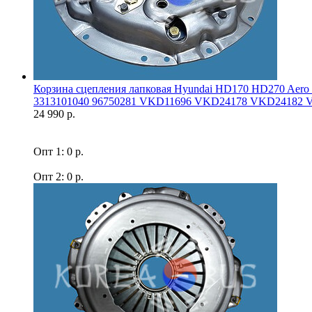
Корзина сцепления лапковая Hyundai HD170 HD270 Ae
3313101040 96750281 VKD11696 VKD24178 VKD24182 V
24 990 р.
Опт 1: 0 р.
Опт 2: 0 р.