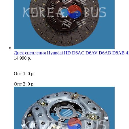
Диск сцепления Hyundai HD D6AC D6AV D6AB D8AB 41
14 990 р.
Опт 1: 0 р.
Опт 2: 0 р.