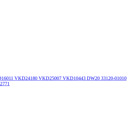
 VKD16011 VKD24180 VKD25007 VKD10443 DW20 33120-01010
02771