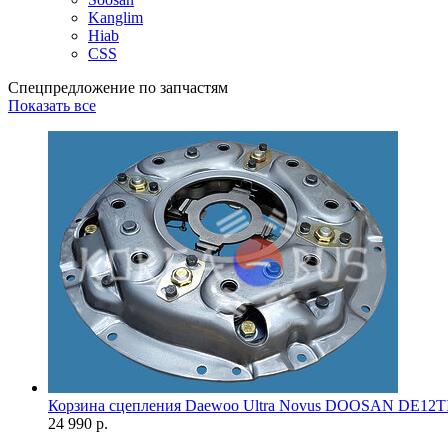
Kanglim
Hiab
CSS
Спецпредложение по запчастям
Показать все
Корзина сцепления Daewoo Ultra Novus DOOSAN DE12T
24 990 р.