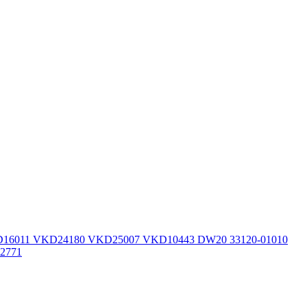
 VKD16011 VKD24180 VKD25007 VKD10443 DW20 33120-01010
02771