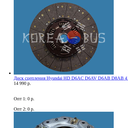
Диск сцепления Hyundai HD D6AC D6AV D6AB D8AB 41
14 990 р.
Опт 1: 0 р.
Опт 2: 0 р.