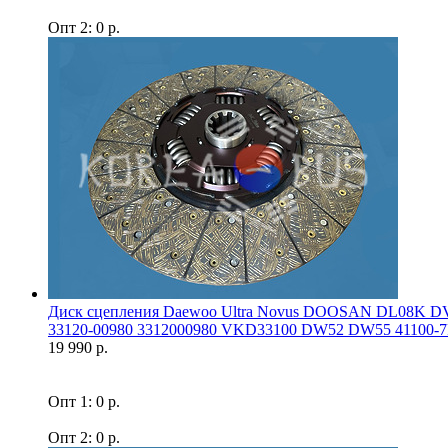
Опт 2: 0 р.
Диск сцепления Daewoo Ultra Novus DOOSAN DL08K DV
33120-00980 3312000980 VKD33100 DW52 DW55 41100-7F
19 990 р.
Опт 1: 0 р.
Опт 2: 0 р.