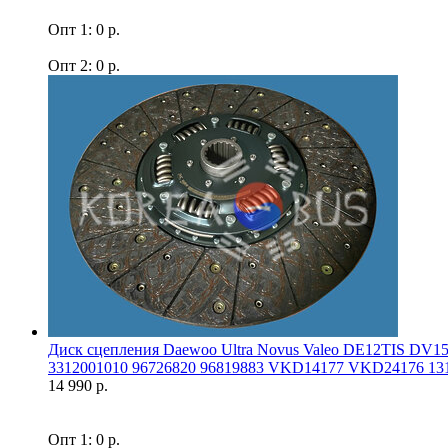
Опт 1: 0 р.
Опт 2: 0 р.
Диск сцепления Daewoo Ultra Novus Valeo DE12TIS DV
3312001010 96726820 96819883 VKD14177 VKD24176 131
14 990 р.
Опт 1: 0 р.