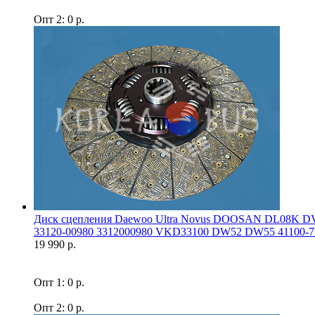
Опт 2: 0 р.
Диск сцепления Daewoo Ultra Novus DOOSAN DL08K DV
33120-00980 3312000980 VKD33100 DW52 DW55 41100-7F
19 990 р.
Опт 1: 0 р.
Опт 2: 0 р.