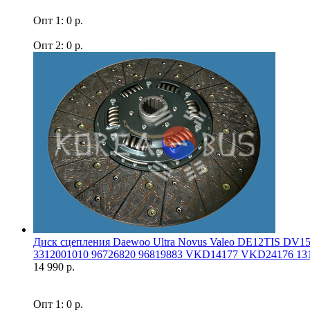
Опт 1: 0 р.
Опт 2: 0 р.
Диск сцепления Daewoo Ultra Novus Valeo DE12TIS DV
3312001010 96726820 96819883 VKD14177 VKD24176 131
14 990 р.
Опт 1: 0 р.