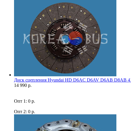
Диск сцепления Hyundai HD D6AC D6AV D6AB D8AB 41
14 990 р.
Опт 1: 0 р.
Опт 2: 0 р.