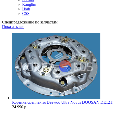
Kanglim
Hiab
CSS
Спецпредложение по запчастям
Показать все
Корзина сцепления Daewoo Ultra Novus DOOSAN DE12T
24 990 р.