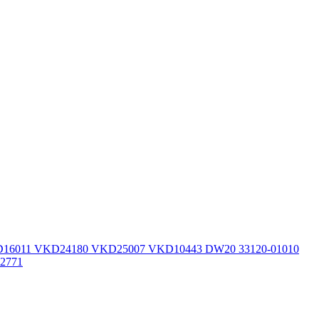
 VKD16011 VKD24180 VKD25007 VKD10443 DW20 33120-01010
02771