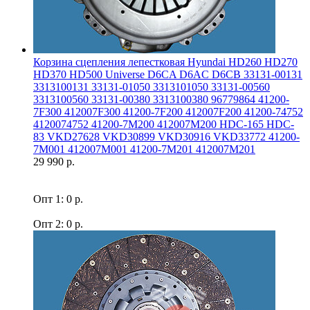
Корзина сцепления лепестковая Hyundai HD260 HD270
HD370 HD500 Universe D6CA D6AC D6CB 33131-00131
3313100131 33131-01050 3313101050 33131-00560
3313100560 33131-00380 3313100380 96779864 41200-
7F300 412007F300 41200-7F200 412007F200 41200-74752
4120074752 41200-7M200 412007M200 HDC-165 HDC-
83 VKD27628 VKD30899 VKD30916 VKD33772 41200-
7M001 412007M001 41200-7M201 412007M201
29 990 р.
Опт 1: 0 р.
Опт 2: 0 р.