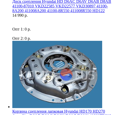
Диск сцепления Hyundai HD D6AC D6AV D6AB D8AB
41100-87010 VKD22585 VKD22577 VKD30897 41100-
8A200 411008A200 41100-8R550 411008R550 HD122
14 990 р.
Опт 1: 0 р.
Опт 2: 0 р.
Корзина сцепления лапковая Hyundai HD170 HD270