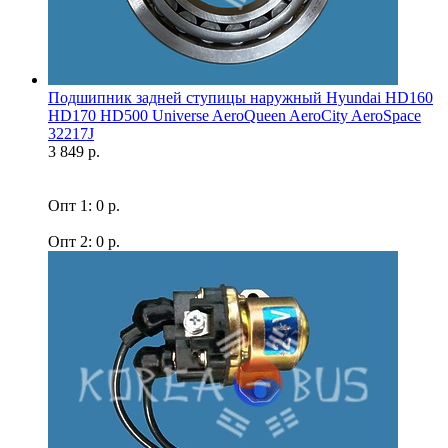
Подшипник задней ступицы наружный Hyundai HD160
HD170 HD500 Universe AeroQueen AeroCity AeroSpace
32217J
3 849 р.
Опт 1: 0 р.
Опт 2: 0 р.