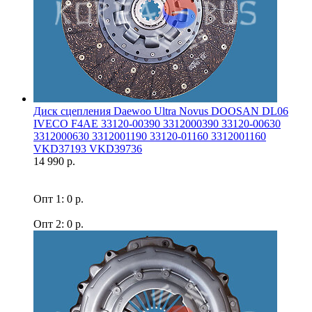
Диск сцепления Daewoo Ultra Novus DOOSAN DL06
IVECO F4AE 33120-00390 3312000390 33120-00630
3312000630 3312001190 33120-01160 3312001160
VKD37193 VKD39736
14 990 р.
Опт 1: 0 р.
Опт 2: 0 р.