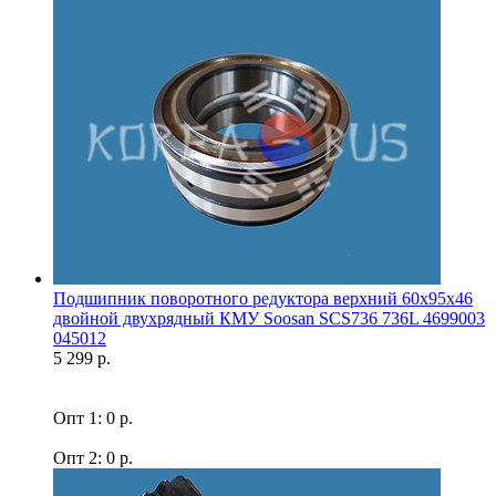
Подшипник поворотного редуктора верхний 60x95x46
двойной двухрядный КМУ Soosan SCS736 736L 4699003
045012
5 299 р.
Опт 1: 0 р.
Опт 2: 0 р.