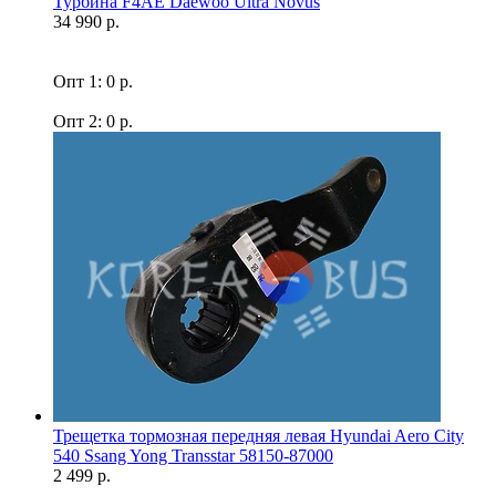
Турбина F4AE Daewoo Ultra Novus
34 990 р.
Опт 1: 0 р.
Опт 2: 0 р.
Трещетка тормозная передняя левая Hyundai Aero City
540 Ssang Yong Transstar 58150-87000
2 499 р.