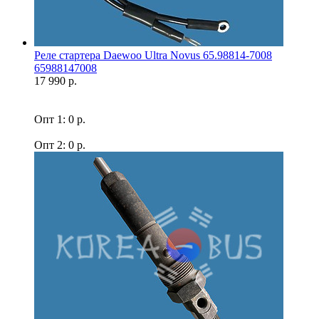
Реле стартера Daewoo Ultra Novus 65.98814-7008
65988147008
17 990 р.
Опт 1: 0 р.
Опт 2: 0 р.