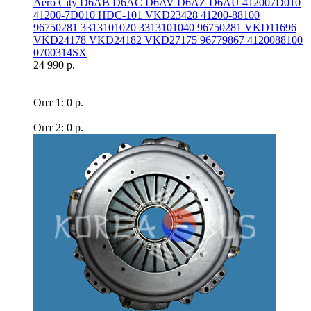
Aero Сity D6AB D6AC D6AV D6AZ D6AU 412007D010
41200-7D010 HDC-101 VKD23428 41200-88100
96750281 3313101020 3313101040 96750281 VKD11696
VKD24178 VKD24182 VKD27175 96779867 4120088100
0700314SX
24 990 р.
Опт 1: 0 р.
Опт 2: 0 р.