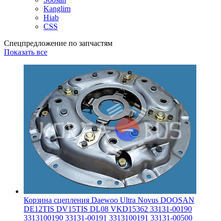
Kanglim
Hiab
CSS
Спецпредложение по запчастям
Показать все
Корзина сцепления Daewoo Ultra Novus DOOSAN
DE12TIS DV15TIS DL08 VKD15362 33131-00190
3313100190 33131-00191 3313100191 33131-00500