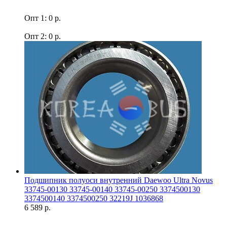
Опт 1: 0 р.
Опт 2: 0 р.
Подшипник полуоси внутренний Daewoo Ultra Novus
33745-00130 33745-00140 33745-00250 3374500130
3374500140 3374500250 32219J 1036868
6 589 р.