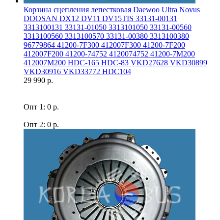
Корзина сцепления лепестковая Daewoo Ultra Novus
DOOSAN DX12 DV11 DV15TIS 33131-00131
3313100131 33131-01050 3313101050 33131-00560
3313100560 3313100570 33131-00380 3313100380
96779864 41200-7F300 412007F300 41200-7F200
412007F200 41200-74752 4120074752 41200-7M200
412007M200 HDC-165 HDC-83 VKD27628 VKD30899
VKD30916 VKD33772 HDC104
29 990 р.
Опт 1: 0 р.
Опт 2: 0 р.