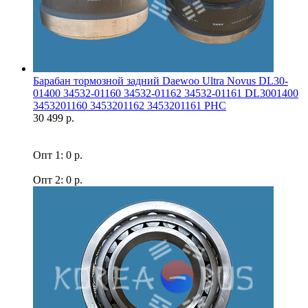
Барабан тормозной задний Daewoo Ultra Novus DL30-
01400 34532-01160 34532-01162 34532-01161 DL3001400
3453201160 3453201162 3453201161 PHC
30 499 р.
Опт 1: 0 р.
Опт 2: 0 р.