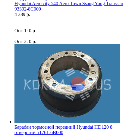
Hyundai Aero city 540 Aero Town Ssang Yong Transstar
93392-8C000
4 389 р.
Опт 1: 0 р.
Опт 2: 0 р.
Барабан тормозной передний Hyundai HD120 8
отверстий 51761-6B000