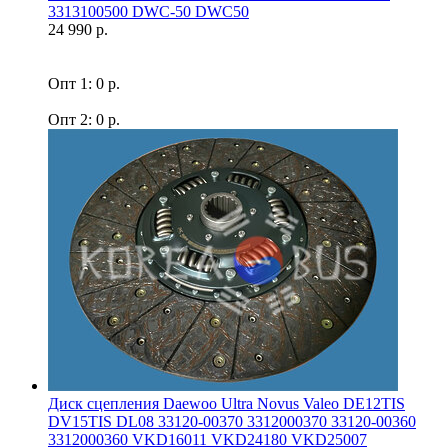
3313100500 DWC-50 DWC50
24 990 р.
Опт 1: 0 р.
Опт 2: 0 р.
Диск сцепления Daewoo Ultra Novus Valeo DE12TIS
DV15TIS DL08 33120-00370 3312000370 33120-00360
3312000360 VKD16011 VKD24180 VKD25007