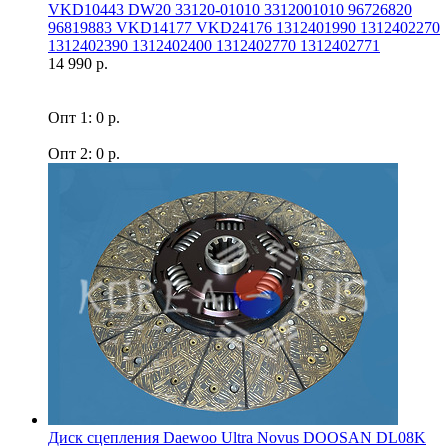
VKD10443 DW20 33120-01010 3312001010 96726820
96819883 VKD14177 VKD24176 1312401990 1312402270
1312402390 1312402400 1312402770 1312402771
14 990 р.
Опт 1: 0 р.
Опт 2: 0 р.
Диск сцепления Daewoo Ultra Novus DOOSAN DL08K