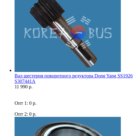
Вал шестерня поворотного редуктора Dong Yang SS1926
S307441A
11 990 р.
Опт 1: 0 р.
Опт 2: 0 р.