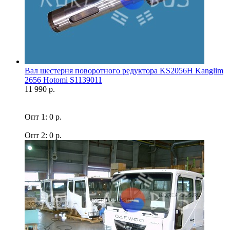
Вал шестерня поворотного редуктора KS2056H Kanglim
2656 Hotomi S1139011
11 990 р.
Опт 1: 0 р.
Опт 2: 0 р.