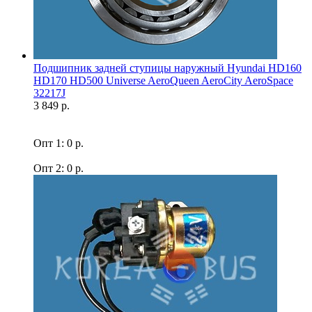
Подшипник задней ступицы наружный Hyundai HD160
HD170 HD500 Universe AeroQueen AeroCity AeroSpace
32217J
3 849 р.
Опт 1: 0 р.
Опт 2: 0 р.