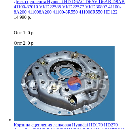
Диск сцепления Hyundai HD D6AC D6AV D6AB D8AB
41100-87010 VKD22585 VKD22577 VKD30897 41100-
8A200 411008A200 41100-8R550 411008R550 HD122
14 990 р.
Опт 1: 0 р.
Опт 2: 0 р.
Корзина сцепления лапковая Hyundai HD170 HD270