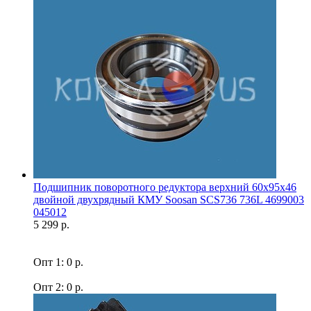
Подшипник поворотного редуктора верхний 60x95x46
двойной двухрядный КМУ Soosan SCS736 736L 4699003
045012
5 299 р.
Опт 1: 0 р.
Опт 2: 0 р.