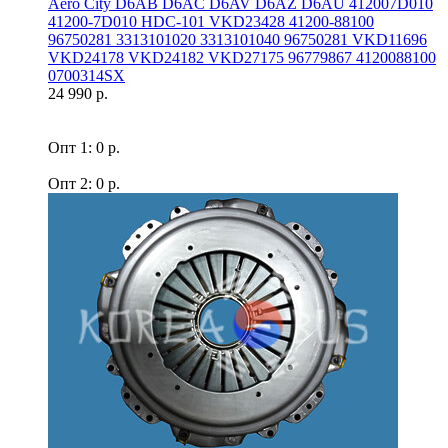
Aero Сity D6AB D6AC D6AV D6AZ D6AU 412007D010
41200-7D010 HDC-101 VKD23428 41200-88100
96750281 3313101020 3313101040 96750281 VKD11696
VKD24178 VKD24182 VKD27175 96779867 4120088100
0700314SX
24 990 р.
Опт 1: 0 р.
Опт 2: 0 р.