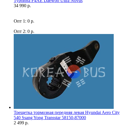
Турбина F4AE Daewoo Ultra Novus
34 990 р.
Опт 1: 0 р.
Опт 2: 0 р.
Трещетка тормозная передняя левая Hyundai Aero City
540 Ssang Yong Transstar 58150-87000
2 499 р.