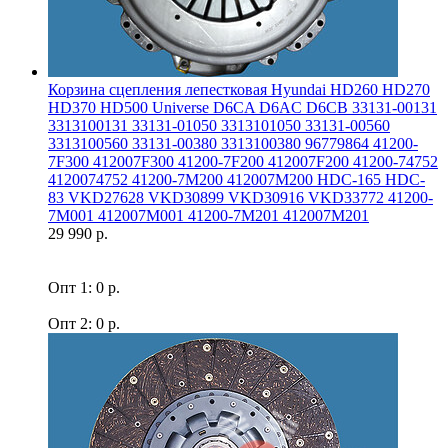
Корзина сцепления лепестковая Hyundai HD260 HD270
HD370 HD500 Universe D6CA D6AC D6CB 33131-00131
3313100131 33131-01050 3313101050 33131-00560
3313100560 33131-00380 3313100380 96779864 41200-
7F300 412007F300 41200-7F200 412007F200 41200-74752
4120074752 41200-7M200 412007M200 HDC-165 HDC-
83 VKD27628 VKD30899 VKD30916 VKD33772 41200-
7M001 412007M001 41200-7M201 412007M201
29 990 р.
Опт 1: 0 р.
Опт 2: 0 р.