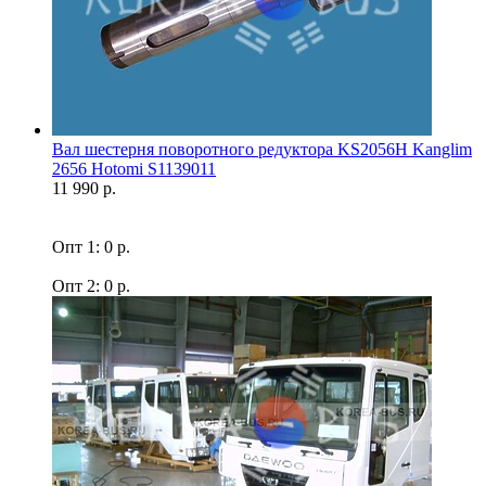
Вал шестерня поворотного редуктора KS2056H Kanglim
2656 Hotomi S1139011
11 990 р.
Опт 1: 0 р.
Опт 2: 0 р.