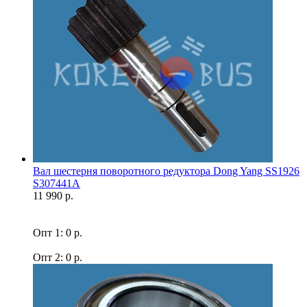
Вал шестерня поворотного редуктора Dong Yang SS1926
S307441A
11 990 р.
Опт 1: 0 р.
Опт 2: 0 р.