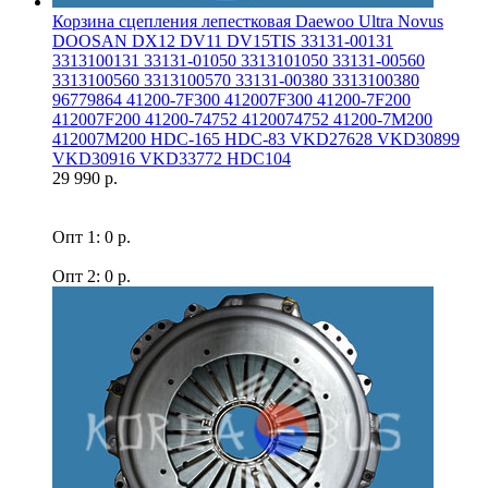
Корзина сцепления лепестковая Daewoo Ultra Novus
DOOSAN DX12 DV11 DV15TIS 33131-00131
3313100131 33131-01050 3313101050 33131-00560
3313100560 3313100570 33131-00380 3313100380
96779864 41200-7F300 412007F300 41200-7F200
412007F200 41200-74752 4120074752 41200-7M200
412007M200 HDC-165 HDC-83 VKD27628 VKD30899
VKD30916 VKD33772 HDC104
29 990 р.
Опт 1: 0 р.
Опт 2: 0 р.