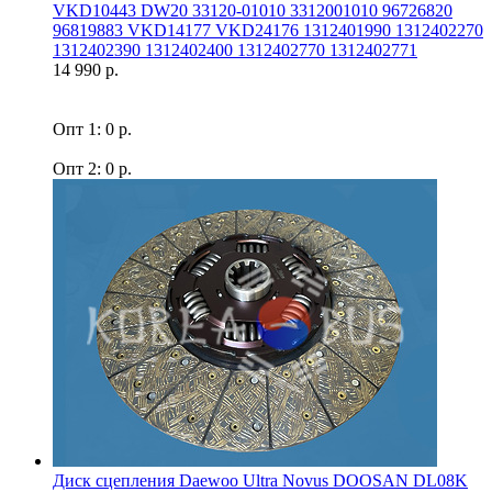
VKD10443 DW20 33120-01010 3312001010 96726820
96819883 VKD14177 VKD24176 1312401990 1312402270
1312402390 1312402400 1312402770 1312402771
14 990 р.
Опт 1: 0 р.
Опт 2: 0 р.
Диск сцепления Daewoo Ultra Novus DOOSAN DL08K