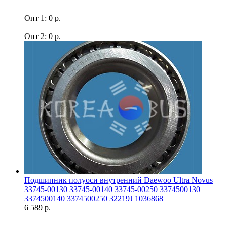
Опт 1: 0 р.
Опт 2: 0 р.
Подшипник полуоси внутренний Daewoo Ultra Novus
33745-00130 33745-00140 33745-00250 3374500130
3374500140 3374500250 32219J 1036868
6 589 р.