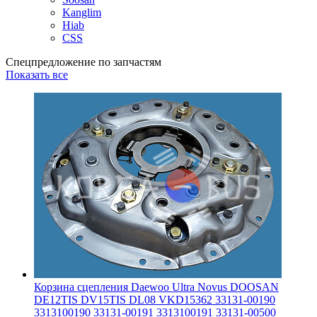
Kanglim
Hiab
CSS
Спецпредложение по запчастям
Показать все
Корзина сцепления Daewoo Ultra Novus DOOSAN
DE12TIS DV15TIS DL08 VKD15362 33131-00190
3313100190 33131-00191 3313100191 33131-00500