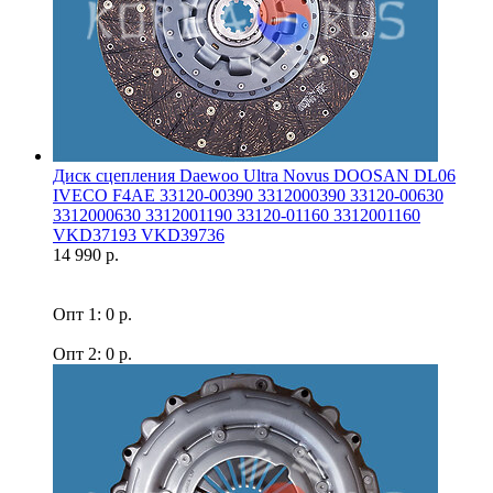
Диск сцепления Daewoo Ultra Novus DOOSAN DL06
IVECO F4AE 33120-00390 3312000390 33120-00630
3312000630 3312001190 33120-01160 3312001160
VKD37193 VKD39736
14 990 р.
Опт 1: 0 р.
Опт 2: 0 р.