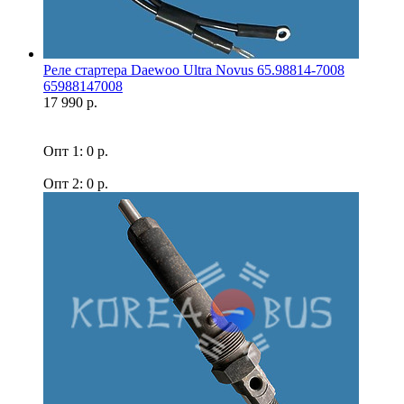
Реле стартера Daewoo Ultra Novus 65.98814-7008
65988147008
17 990 р.
Опт 1: 0 р.
Опт 2: 0 р.