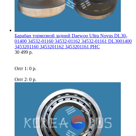
Барабан тормозной задний Daewoo Ultra Novus DL30-
01400 34532-01160 34532-01162 34532-01161 DL3001400
3453201160 3453201162 3453201161 PHC
30 499 р.
Опт 1: 0 р.
Опт 2: 0 р.