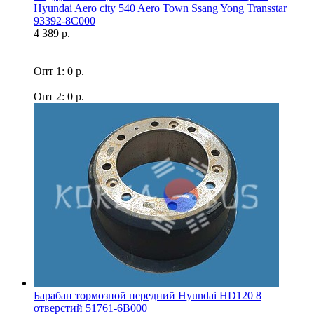
Hyundai Aero city 540 Aero Town Ssang Yong Transstar
93392-8C000
4 389 р.
Опт 1: 0 р.
Опт 2: 0 р.
Барабан тормозной передний Hyundai HD120 8
отверстий 51761-6B000