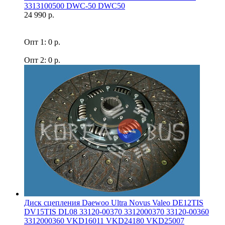
3313100500 DWC-50 DWC50
24 990 р.
Опт 1: 0 р.
Опт 2: 0 р.
Диск сцепления Daewoo Ultra Novus Valeo DE12TIS
DV15TIS DL08 33120-00370 3312000370 33120-00360
3312000360 VKD16011 VKD24180 VKD25007