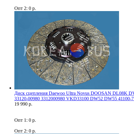
Опт 2: 0 р.
Диск сцепления Daewoo Ultra Novus DOOSAN DL08K DV
33120-00980 3312000980 VKD33100 DW52 DW55 41100-7F
19 990 р.
Опт 1: 0 р.
Опт 2: 0 р.