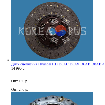
Диск сцепления Hyundai HD D6AC D6AV D6AB D8AB 41
14 990 р.
Опт 1: 0 р.
Опт 2: 0 р.