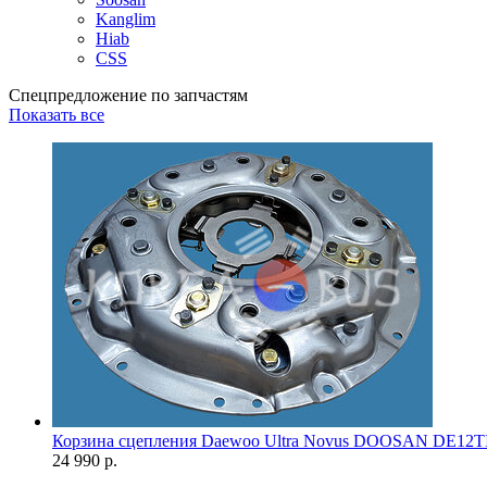
Kanglim
Hiab
CSS
Спецпредложение по запчастям
Показать все
Корзина сцепления Daewoo Ultra Novus DOOSAN DE12T
24 990 р.