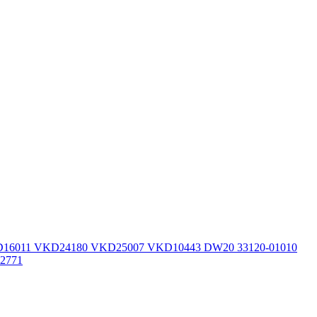
 VKD16011 VKD24180 VKD25007 VKD10443 DW20 33120-01010
02771