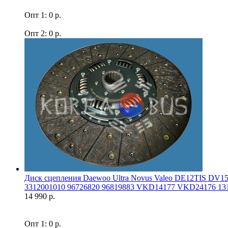
Опт 1: 0 р.
Опт 2: 0 р.
Диск сцепления Daewoo Ultra Novus Valeo DE12TIS DV
3312001010 96726820 96819883 VKD14177 VKD24176 131
14 990 р.
Опт 1: 0 р.