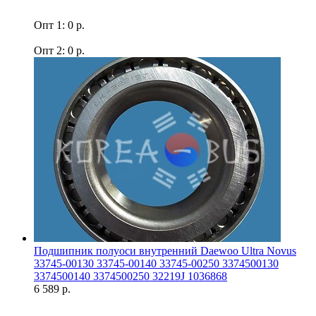
Опт 1: 0 р.
Опт 2: 0 р.
Подшипник полуоси внутренний Daewoo Ultra Novus
33745-00130 33745-00140 33745-00250 3374500130
3374500140 3374500250 32219J 1036868
6 589 р.