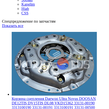
Kanglim
Hiab
CSS
Спецпредложение по запчастям
Показать все
Корзина сцепления Daewoo Ultra Novus DOOSAN
DE12TIS DV15TIS DL08 VKD15362 33131-00190
3313100190 33131-00191 3313100191 33131-00500