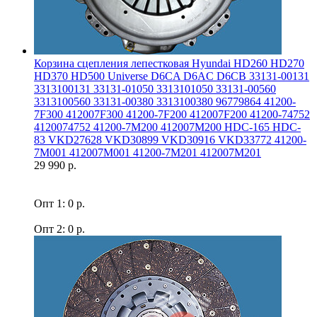
Корзина сцепления лепестковая Hyundai HD260 HD270
HD370 HD500 Universe D6CA D6AC D6CB 33131-00131
3313100131 33131-01050 3313101050 33131-00560
3313100560 33131-00380 3313100380 96779864 41200-
7F300 412007F300 41200-7F200 412007F200 41200-74752
4120074752 41200-7M200 412007M200 HDC-165 HDC-
83 VKD27628 VKD30899 VKD30916 VKD33772 41200-
7M001 412007M001 41200-7M201 412007M201
29 990 р.
Опт 1: 0 р.
Опт 2: 0 р.