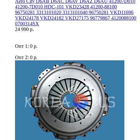
Aero Сity D6AB D6AC D6AV D6AZ D6AU 412007D010
41200-7D010 HDC-101 VKD23428 41200-88100
96750281 3313101020 3313101040 96750281 VKD11696
VKD24178 VKD24182 VKD27175 96779867 4120088100
0700314SX
24 990 р.
Опт 1: 0 р.
Опт 2: 0 р.