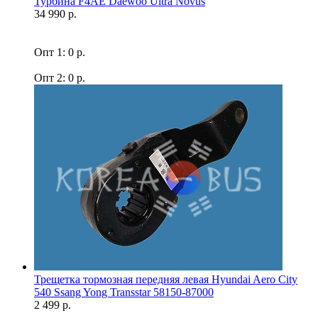
Турбина F4AE Daewoo Ultra Novus
34 990 р.
Опт 1: 0 р.
Опт 2: 0 р.
Трещетка тормозная передняя левая Hyundai Aero City
540 Ssang Yong Transstar 58150-87000
2 499 р.