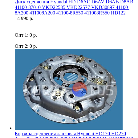
Диск сцепления Hyundai HD D6AC D6AV D6AB D8AB
41100-87010 VKD22585 VKD22577 VKD30897 41100-
8A200 411008A200 41100-8R550 411008R550 HD122
14 990 р.
Опт 1: 0 р.
Опт 2: 0 р.
Корзина сцепления лапковая Hyundai HD170 HD270