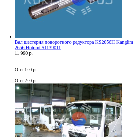
Вал шестерня поворотного редуктора KS2056H Kanglim
2656 Hotomi S1139011
11 990 р.
Опт 1: 0 р.
Опт 2: 0 р.