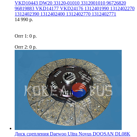
VKD10443 DW20 33120-01010 3312001010 96726820
96819883 VKD14177 VKD24176 1312401990 1312402270
1312402390 1312402400 1312402770 1312402771
14 990 р.
Опт 1: 0 р.
Опт 2: 0 р.
Диск сцепления Daewoo Ultra Novus DOOSAN DL08K