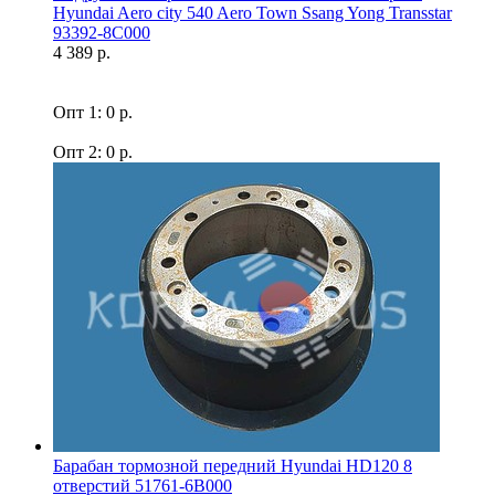
Hyundai Aero city 540 Aero Town Ssang Yong Transstar
93392-8C000
4 389 р.
Опт 1: 0 р.
Опт 2: 0 р.
Барабан тормозной передний Hyundai HD120 8
отверстий 51761-6B000