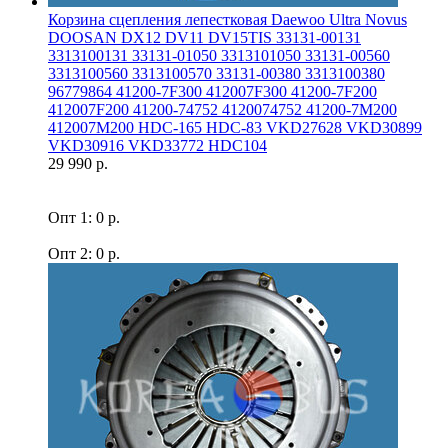
Корзина сцепления лепестковая Daewoo Ultra Novus
DOOSAN DX12 DV11 DV15TIS 33131-00131
3313100131 33131-01050 3313101050 33131-00560
3313100560 3313100570 33131-00380 3313100380
96779864 41200-7F300 412007F300 41200-7F200
412007F200 41200-74752 4120074752 41200-7M200
412007M200 HDC-165 HDC-83 VKD27628 VKD30899
VKD30916 VKD33772 HDC104
29 990 р.
Опт 1: 0 р.
Опт 2: 0 р.