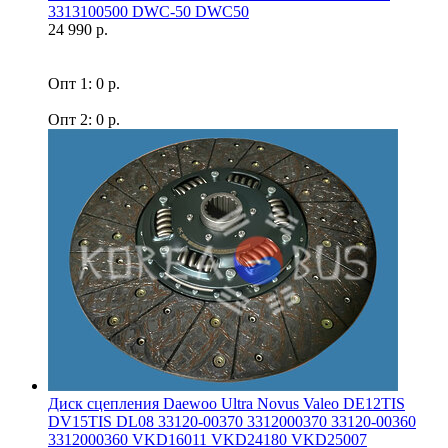
3313100500 DWC-50 DWC50
24 990 р.
Опт 1: 0 р.
Опт 2: 0 р.
Диск сцепления Daewoo Ultra Novus Valeo DE12TIS
DV15TIS DL08 33120-00370 3312000370 33120-00360
3312000360 VKD16011 VKD24180 VKD25007