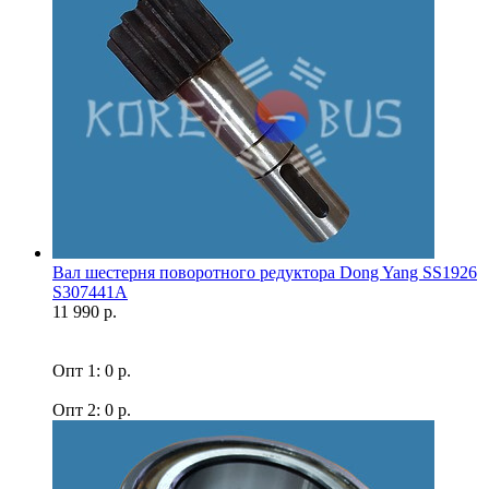
Вал шестерня поворотного редуктора Dong Yang SS1926
S307441A
11 990 р.
Опт 1: 0 р.
Опт 2: 0 р.