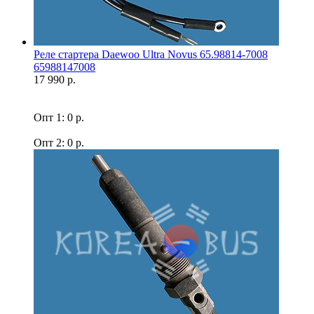
Реле стартера Daewoo Ultra Novus 65.98814-7008
65988147008
17 990 р.
Опт 1: 0 р.
Опт 2: 0 р.