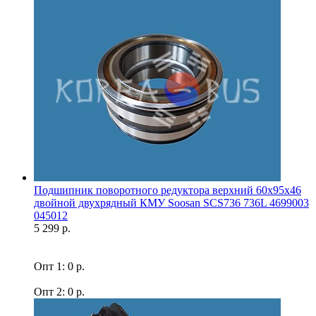
Подшипник поворотного редуктора верхний 60x95x46
двойной двухрядный КМУ Soosan SCS736 736L 4699003
045012
5 299 р.
Опт 1: 0 р.
Опт 2: 0 р.