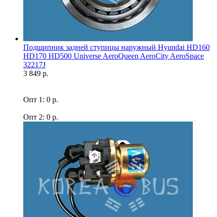
Подшипник задней ступицы наружный Hyundai HD160
HD170 HD500 Universe AeroQueen AeroCity AeroSpace
32217J
3 849 р.
Опт 1: 0 р.
Опт 2: 0 р.