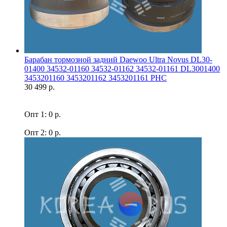
Барабан тормозной задний Daewoo Ultra Novus DL30-
01400 34532-01160 34532-01162 34532-01161 DL3001400
3453201160 3453201162 3453201161 PHC
30 499 р.
Опт 1: 0 р.
Опт 2: 0 р.