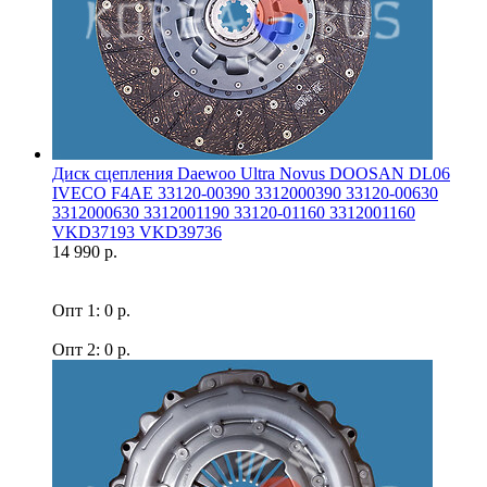
Диск сцепления Daewoo Ultra Novus DOOSAN DL06
IVECO F4AE 33120-00390 3312000390 33120-00630
3312000630 3312001190 33120-01160 3312001160
VKD37193 VKD39736
14 990 р.
Опт 1: 0 р.
Опт 2: 0 р.