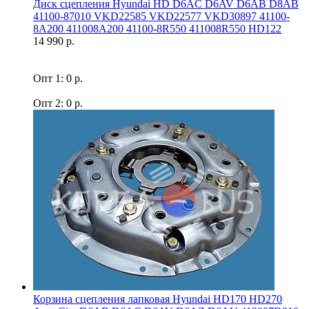
Диск сцепления Hyundai HD D6AC D6AV D6AB D8AB
41100-87010 VKD22585 VKD22577 VKD30897 41100-
8A200 411008A200 41100-8R550 411008R550 HD122
14 990 р.
Опт 1: 0 р.
Опт 2: 0 р.
Корзина сцепления лапковая Hyundai HD170 HD270