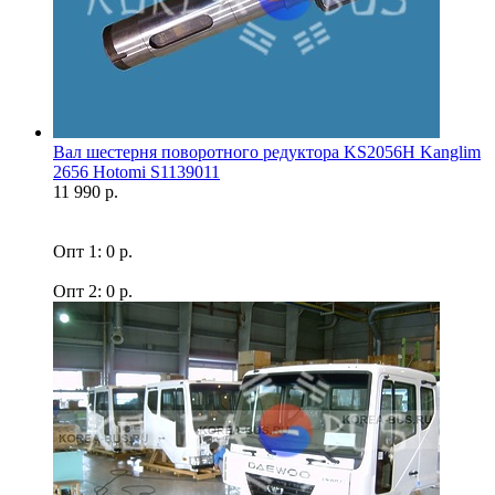
Вал шестерня поворотного редуктора KS2056H Kanglim
2656 Hotomi S1139011
11 990 р.
Опт 1: 0 р.
Опт 2: 0 р.