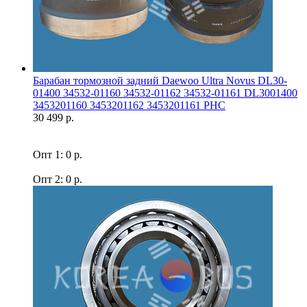
Барабан тормозной задний Daewoo Ultra Novus DL30-
01400 34532-01160 34532-01162 34532-01161 DL3001400
3453201160 3453201162 3453201161 PHC
30 499 р.
Опт 1: 0 р.
Опт 2: 0 р.