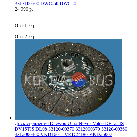
3313100500 DWC-50 DWC50
24 990 р.
Опт 1: 0 р.
Опт 2: 0 р.
Диск сцепления Daewoo Ultra Novus Valeo DE12TIS
DV15TIS DL08 33120-00370 3312000370 33120-00360
3312000360 VKD16011 VKD24180 VKD25007