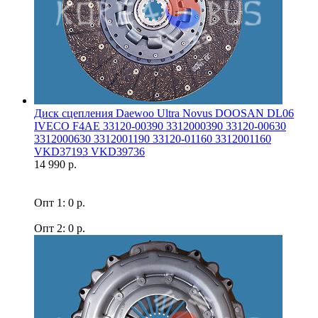
Диск сцепления Daewoo Ultra Novus DOOSAN DL06
IVECO F4AE 33120-00390 3312000390 33120-00630
3312000630 3312001190 33120-01160 3312001160
VKD37193 VKD39736
14 990 р.
Опт 1: 0 р.
Опт 2: 0 р.