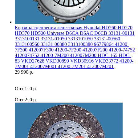
Корзина сцепления лепестковая Hyundai HD260 HD270
HD370 HD500 Universe D6CA D6AC D6CB 33131-00131
3313100131 33131-01050 3313101050 33131-00560
3313100560 33131-00380 3313100380 96779864 41200-
7F300 412007F300 41200-7F200 412007F200 41200-74752
4120074752 41200-7M200 412007M200 HDC-165 HDC-
83 VKD27628 VKD30899 VKD30916 VKD33772 41200-
7M001 412007M001 41200-7M201 412007M201
29 990 р.
Опт 1: 0 р.
Опт 2: 0 р.