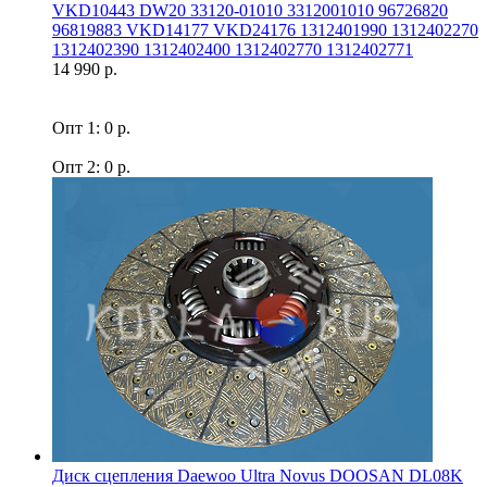
VKD10443 DW20 33120-01010 3312001010 96726820
96819883 VKD14177 VKD24176 1312401990 1312402270
1312402390 1312402400 1312402770 1312402771
14 990 р.
Опт 1: 0 р.
Опт 2: 0 р.
Диск сцепления Daewoo Ultra Novus DOOSAN DL08K