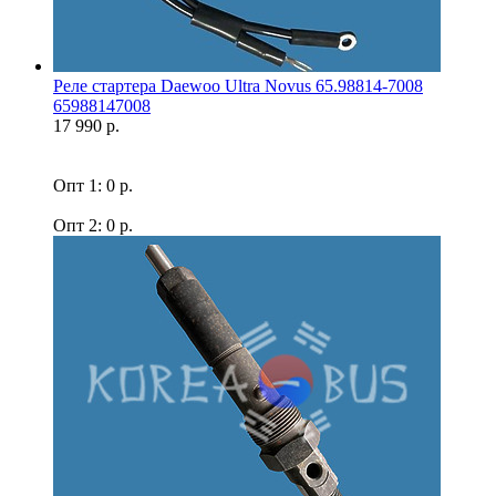
Реле стартера Daewoo Ultra Novus 65.98814-7008
65988147008
17 990 р.
Опт 1: 0 р.
Опт 2: 0 р.