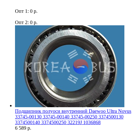
Опт 1: 0 р.
Опт 2: 0 р.
Подшипник полуоси внутренний Daewoo Ultra Novus
33745-00130 33745-00140 33745-00250 3374500130
3374500140 3374500250 32219J 1036868
6 589 р.