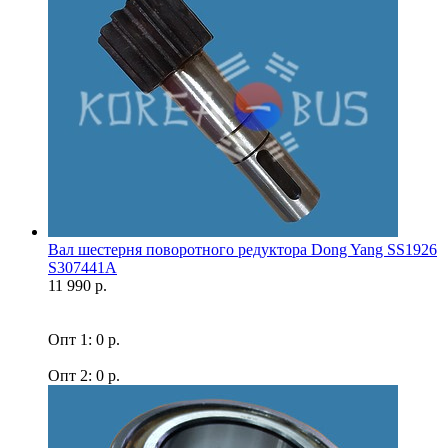
Вал шестерня поворотного редуктора Dong Yang SS1926
S307441A
11 990 р.
Опт 1: 0 р.
Опт 2: 0 р.