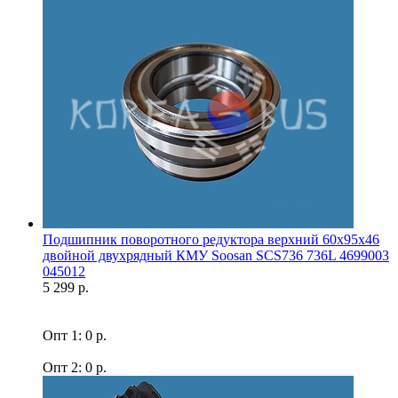
Подшипник поворотного редуктора верхний 60x95x46
двойной двухрядный КМУ Soosan SCS736 736L 4699003
045012
5 299 р.
Опт 1: 0 р.
Опт 2: 0 р.