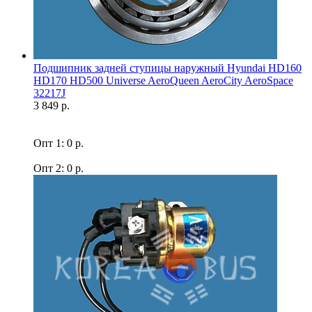
Подшипник задней ступицы наружный Hyundai HD160
HD170 HD500 Universe AeroQueen AeroCity AeroSpace
32217J
3 849 р.
Опт 1: 0 р.
Опт 2: 0 р.