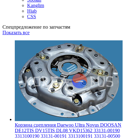
Kanglim
Hiab
CSS
Спецпредложение по запчастям
Показать все
Корзина сцепления Daewoo Ultra Novus DOOSAN
DE12TIS DV15TIS DL08 VKD15362 33131-00190
3313100190 33131-00191 3313100191 33131-00500