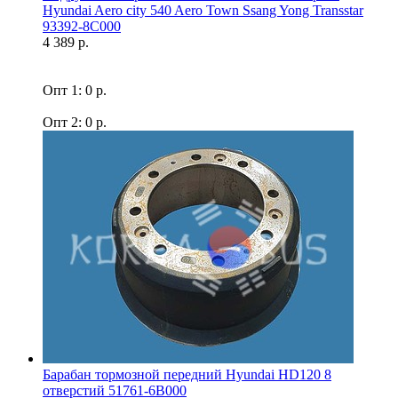
Hyundai Aero city 540 Aero Town Ssang Yong Transstar
93392-8C000
4 389 р.
Опт 1: 0 р.
Опт 2: 0 р.
Барабан тормозной передний Hyundai HD120 8
отверстий 51761-6B000