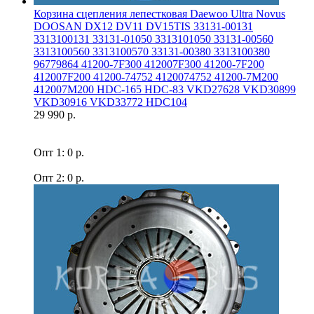
Корзина сцепления лепестковая Daewoo Ultra Novus
DOOSAN DX12 DV11 DV15TIS 33131-00131
3313100131 33131-01050 3313101050 33131-00560
3313100560 3313100570 33131-00380 3313100380
96779864 41200-7F300 412007F300 41200-7F200
412007F200 41200-74752 4120074752 41200-7M200
412007M200 HDC-165 HDC-83 VKD27628 VKD30899
VKD30916 VKD33772 HDC104
29 990 р.
Опт 1: 0 р.
Опт 2: 0 р.