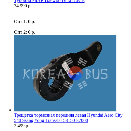
Турбина F4AE Daewoo Ultra Novus
34 990 р.
Опт 1: 0 р.
Опт 2: 0 р.
Трещетка тормозная передняя левая Hyundai Aero City
540 Ssang Yong Transstar 58150-87000
2 499 р.