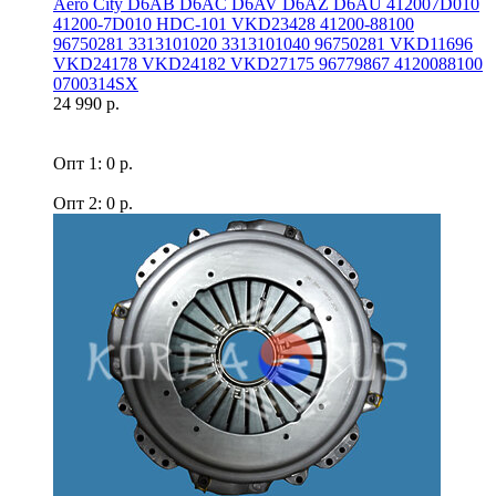
Aero Сity D6AB D6AC D6AV D6AZ D6AU 412007D010
41200-7D010 HDC-101 VKD23428 41200-88100
96750281 3313101020 3313101040 96750281 VKD11696
VKD24178 VKD24182 VKD27175 96779867 4120088100
0700314SX
24 990 р.
Опт 1: 0 р.
Опт 2: 0 р.