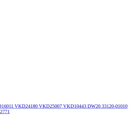
 VKD16011 VKD24180 VKD25007 VKD10443 DW20 33120-01010
02771