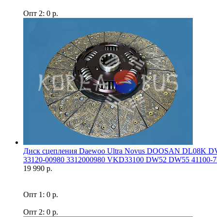
Опт 2: 0 р.
Диск сцепления Daewoo Ultra Novus DOOSAN DL08K DV
33120-00980 3312000980 VKD33100 DW52 DW55 41100-7F
19 990 р.
Опт 1: 0 р.
Опт 2: 0 р.