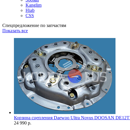
Kanglim
Hiab
CSS
Спецпредложение по запчастям
Показать все
Корзина сцепления Daewoo Ultra Novus DOOSAN DE12T
24 990 р.