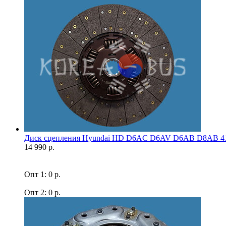
Диск сцепления Hyundai HD D6AC D6AV D6AB D8AB 41
14 990 р.
Опт 1: 0 р.
Опт 2: 0 р.