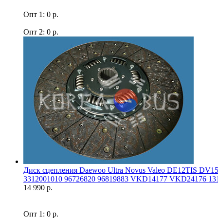
Опт 1: 0 р.
Опт 2: 0 р.
Диск сцепления Daewoo Ultra Novus Valeo DE12TIS DV
3312001010 96726820 96819883 VKD14177 VKD24176 131
14 990 р.
Опт 1: 0 р.